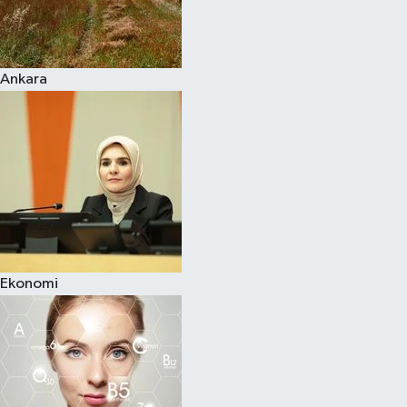
Siyaset
Ankara
Teknoloji
Televizyon
Yaşam-Çevre
Ekonomi