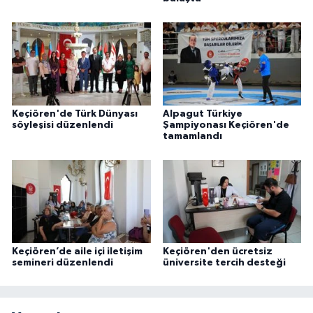
Keçiören'de Türk Dünyası
Alpagut Türkiye
söyleşisi düzenlendi
Şampiyonası Keçiören'de
tamamlandı
Keçiören’de aile içi iletişim
Keçiören'den ücretsiz
semineri düzenlendi
üniversite tercih desteği