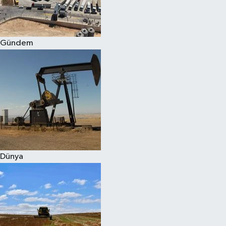
Spor
Gündem
Burç Yorumları
Çocuk
Eğitim
Hava Durumu
Kadın
Dünya
Kim kimdir?
Kültür Sanat
Sağlık