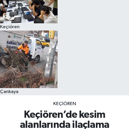
Keçiören
Çankaya
KEÇIÖREN
Keçiören’de kesim
alanlarında ilaçlama