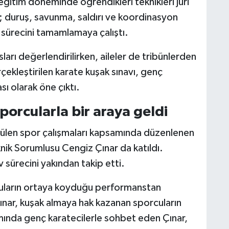
eğitim döneminde öğrendikleri teknikleri jüri
ı; duruş, savunma, saldırı ve koordinasyon
 sürecini tamamlamaya çalıştı.
rı değerlendirilirken, aileler de tribünlerden
çekleştirilen karate kuşak sınavı, genç
sı olarak öne çıktı.
porcularla bir araya geldi
rülen spor çalışmaları kapsamında düzenlenen
knik Sorumlusu Cengiz Çınar da katıldı.
v sürecini yakından takip etti.
cuların ortaya koyduğu performanstan
ar, kuşak almaya hak kazanan sporcuların
ında genç karatecilerle sohbet eden Çınar,