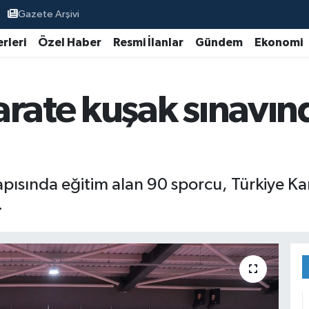
Gazete Arşivi
rleri
Özel Haber
Resmi İlanlar
Gündem
Ekonomi
arate kuşak sınavın
yapısında eğitim alan 90 sporcu, Türkiye 
.