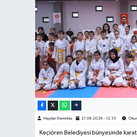
Spor
Burç Yorumları
Çocuk
Eğitim
Hava Durumu
Kadın
Kim kimdir?
Haydar Demirtaş
21.06.2026 - 12:33
Okun
Kültür Sanat
Keçiören Belediyesi bünyesinde karate 
Sağlık