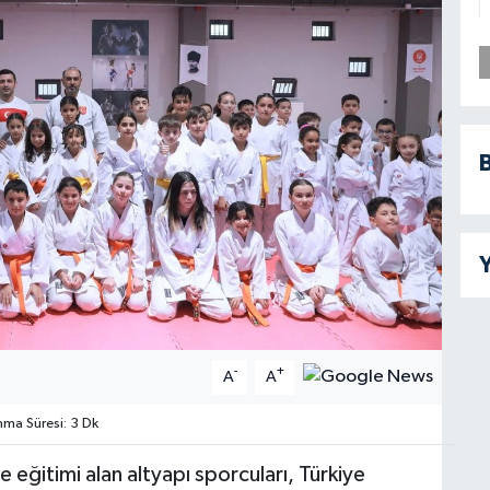
B
Y
-
+
A
A
ma Süresi: 3 Dk
eğitimi alan altyapı sporcuları, Türkiye