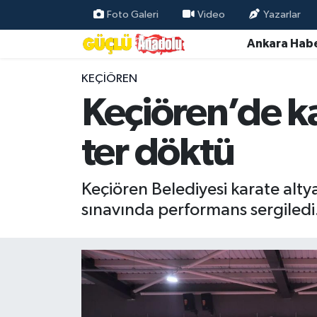
Foto Galeri
Video
Yazarlar
Ankara Habe
Özel Haber
KEÇIÖREN
Ankara Haberleri
Keçiören’de k
Resmi İlanlar
ter döktü
Ekonomi
Keçiören Belediyesi karate alt
Gündem
sınavında performans sergiledi
Asayiş
Dünya
Magazin