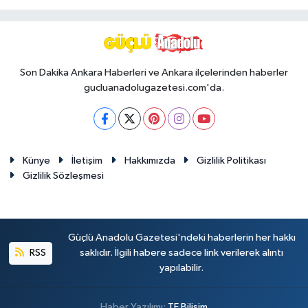
Son Dakika Ankara Haberleri ve Ankara ilçelerinden haberler
gucluanadolugazetesi.com'da.
Künye
İletişim
Hakkımızda
Gizlilik Politikası
Gizlilik Sözleşmesi
Güçlü Anadolu Gazetesi'ndeki haberlerin her hakkı
RSS
saklıdır. İlgili habere sadece link verilerek alıntı
yapılabilir.
Haber Yazılımı:
TE Bilişim