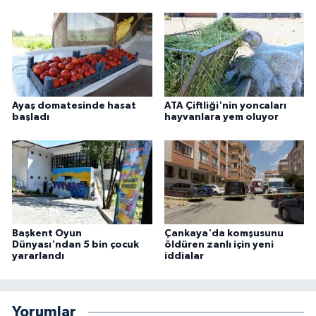
Ayaş domatesinde hasat
ATA Çiftliği'nin yoncaları
başladı
hayvanlara yem oluyor
Başkent Oyun
Çankaya'da komşusunu
Dünyası'ndan 5 bin çocuk
öldüren zanlı için yeni
yararlandı
iddialar
Yorumlar