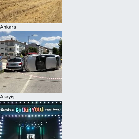
Siyaset
Ankara
Teknoloji
Televizyon
Yaşam-Çevre
Asayiş