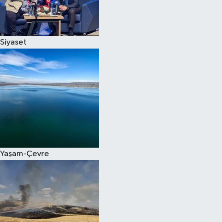
Spor
Siyaset
Burç Yorumları
Çocuk
Eğitim
Hava Durumu
Kadın
Yaşam-Çevre
Kim kimdir?
Kültür Sanat
Sağlık