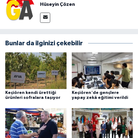
Hüseyin Çözen
Bunlar da ilginizi çekebilir
Keçiören kendi ürettiği
Keçiören'de gençlere
ürünleri sofralara taşıyor
yapay zekâ eğitimi verildi