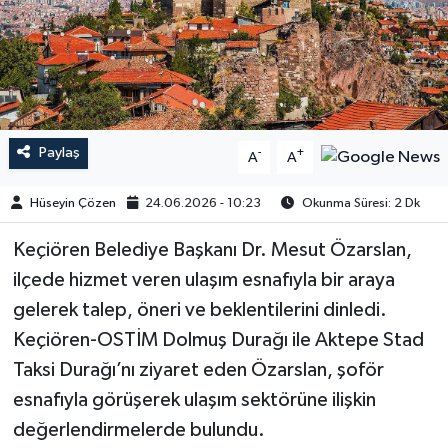
Paylaş
-
+
A
A
Hüseyin Çözen
24.06.2026 - 10:23
Okunma Süresi: 2 Dk
Keçiören Belediye Başkanı Dr. Mesut Özarslan,
ilçede hizmet veren ulaşım esnafıyla bir araya
gelerek talep, öneri ve beklentilerini dinledi.
Keçiören-OSTİM Dolmuş Durağı ile Aktepe Stad
Taksi Durağı’nı ziyaret eden Özarslan, şoför
esnafıyla görüşerek ulaşım sektörüne ilişkin
değerlendirmelerde bulundu.