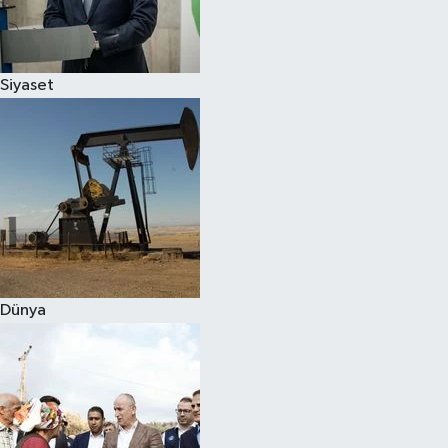
Spor
Siyaset
Burç Yorumları
Çocuk
Eğitim
Hava Durumu
Kadın
Dünya
Kim kimdir?
Kültür Sanat
Sağlık