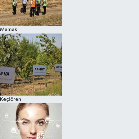
Mamak
Keçiören