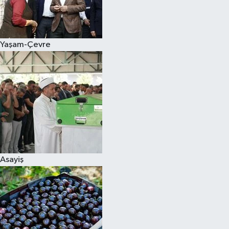
Siyaset
Yaşam-Çevre
Teknoloji
Televizyon
Yaşam-Çevre
Asayiş