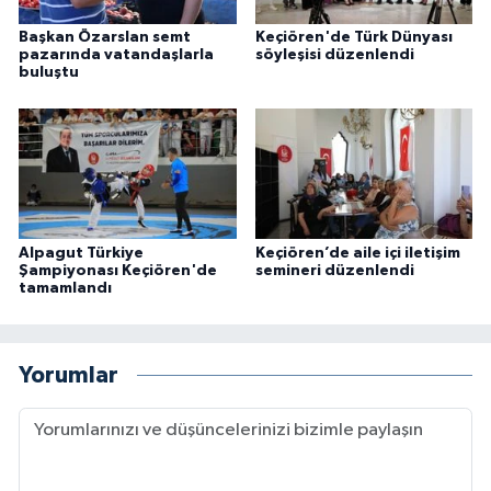
Başkan Özarslan semt
Keçiören'de Türk Dünyası
pazarında vatandaşlarla
söyleşisi düzenlendi
buluştu
Alpagut Türkiye
Keçiören’de aile içi iletişim
Şampiyonası Keçiören'de
semineri düzenlendi
tamamlandı
Yorumlar