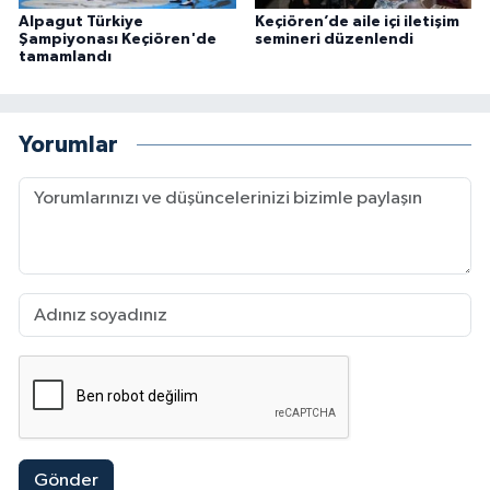
Alpagut Türkiye
Keçiören’de aile içi iletişim
Şampiyonası Keçiören'de
semineri düzenlendi
tamamlandı
Yorumlar
Gönder