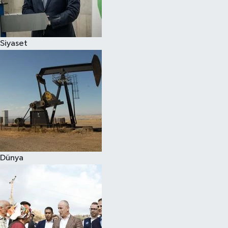
Spor
Siyaset
Burç Yorumları
Çocuk
Eğitim
Hava Durumu
Kadın
Dünya
Kim kimdir?
Kültür Sanat
Sağlık