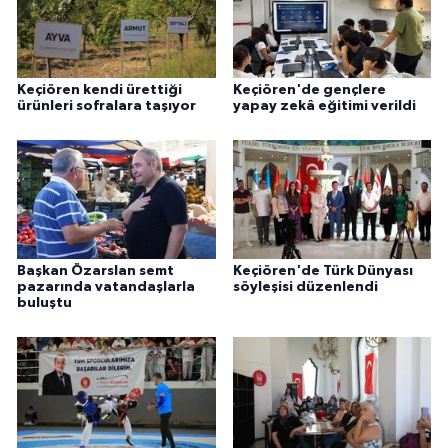
Keçiören kendi ürettiği
Keçiören'de gençlere
ürünleri sofralara taşıyor
yapay zekâ eğitimi verildi
Başkan Özarslan semt
Keçiören'de Türk Dünyası
pazarında vatandaşlarla
söyleşisi düzenlendi
buluştu