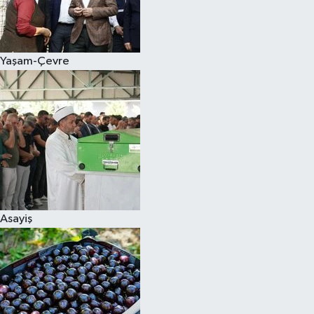
Siyaset
Yaşam-Çevre
Teknoloji
Televizyon
Yaşam-Çevre
Asayiş