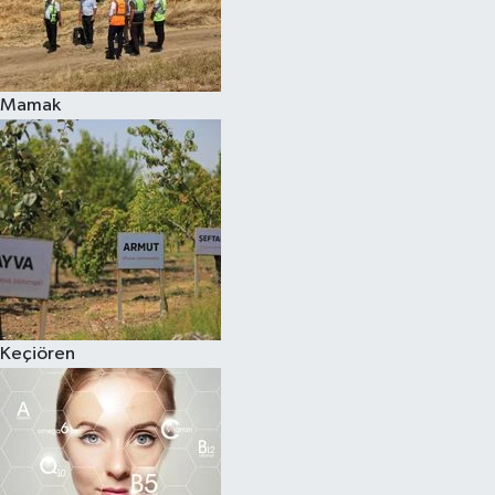
Mamak
Keçiören