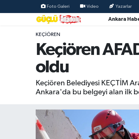
Foto Galeri
Video
Yazarlar
Ankara Habe
Özel Haber
KEÇIÖREN
Ankara Haberleri
Keçiören AFAD
Resmi İlanlar
oldu
Ekonomi
Keçiören Belediyesi KEÇTİM Ar
Gündem
Ankara'da bu belgeyi alan ilk b
Asayiş
Dünya
Magazin