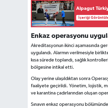
Alpagut Türki
İçeriği Görüntül
Enkaz operasyonu uygula
Akreditasyonun ikinci aşamasında ger
uygulandı. Alarmın verilmesiyle birlik
kısa sürede toplandı, sağlık kontrolle
bölgesine intikal etti.
Olay yerine ulaşıldıktan sonra Operasy
faaliyete geçirildi. Yönetim, lojistik
ve karantina çadırlarından oluşan oper
Sınavın enkaz operasyonu bölümünde ek