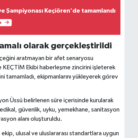
ye Şampiyonası Keçiören'de tamamlandı
e
malı olarak gerçekleştirildi
çeğini aratmayan bir afet senaryosu
te KEÇTİM Ekibi haberleşme zincirini işleterek
rini tamamladı, ekipmanlarını yükleyerek görev
on Üssü belirlenen süre içerisinde kurularak
, medikal, güvenlik, uyku, yemekhane, sanitasyon
asyon alanı oluşturuldu.
ip, ulusal ve uluslararası standartlara uygun