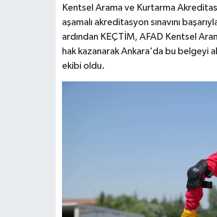
Kentsel Arama ve Kurtarma Akreditasy
aşamalı akreditasyon sınavını başarıyla 
Siyaset
ardından KEÇTİM, AFAD Kentsel Aram
Teknoloji
hak kazanarak Ankara'da bu belgeyi al
ekibi oldu.
Televizyon
Yaşam-Çevre