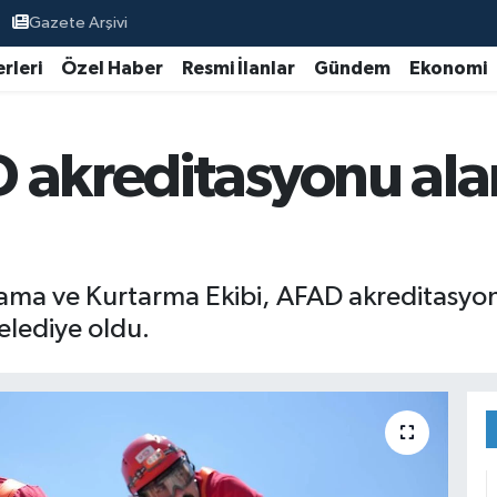
Gazete Arşivi
rleri
Özel Haber
Resmi İlanlar
Gündem
Ekonomi
 akreditasyonu alan
ama ve Kurtarma Ekibi, AFAD akreditasyo
elediye oldu.