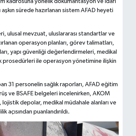
etim kadrosuna yönelik dokümantasyon ve idari
ılı aşkın sürede hazırlanan sistem AFAD heyeti
, ulusal mevzuat, uluslararası standartlar ve
zırlanan operasyon planları, görev talimatları,
ları, yapı güvenliği değerlendirmeleri, medikal
 prosedürleri ile operasyon yönetimine ilişkin
 31 personelin sağlık raporları, AFAD eğitim
 Sürüş ve BSAFE belgeleri incelenirken, AKOM
 lojistik depolar, medikal müdahale alanları ve
lik açısından puanlandırıldı.