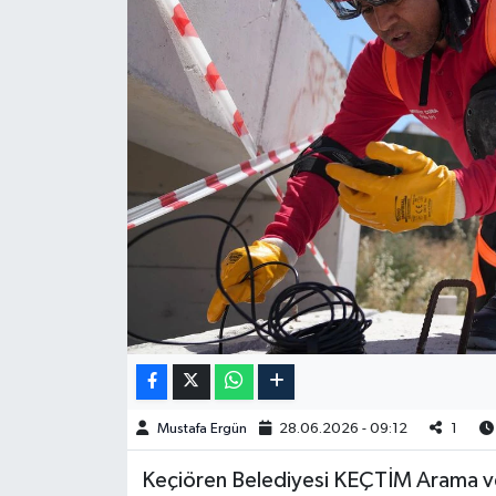
Spor
Burç Yorumları
Çocuk
Eğitim
Hava Durumu
Kadın
Kim kimdir?
Mustafa Ergün
28.06.2026 - 09:12
1
Kültür Sanat
​​​​​​Keçiören Belediyesi KEÇTİM Arama
Sağlık