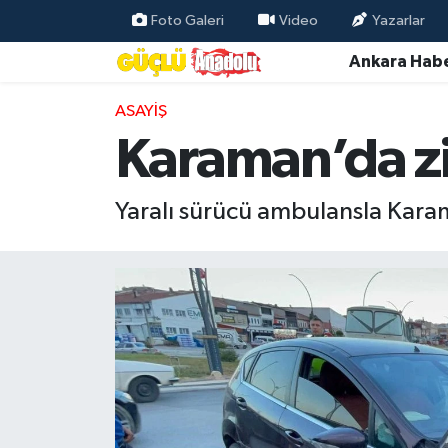
Foto Galeri
Video
Yazarlar
Ankara Habe
Özel Haber
ASAYIŞ
Ankara Haberleri
Karaman’da zi
Resmi İlanlar
Yaralı sürücü ambulansla Karama
Ekonomi
Gündem
Asayiş
Dünya
Magazin