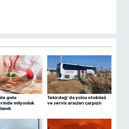
'de gıda
Tekirdağ'da yolcu otobüsü
rinde milyonluk
ve servis araçları çarpıştı
landı