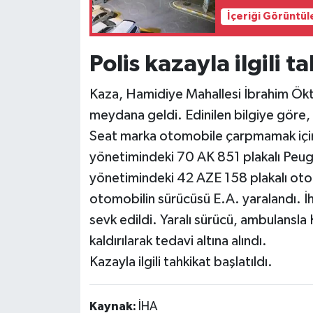
İçeriği Görüntül
Polis kazayla ilgili t
Kaza, Hamidiye Mahallesi İbrahim Ökt
meydana geldi. Edinilen bilgiye göre,
Seat marka otomobile çarpmamak içi
yönetimindeki 70 AK 851 plakalı Peu
yönetimindeki 42 AZE 158 plakalı oto
otomobilin sürücüsü E.A. yaralandı. İhb
sevk edildi. Yaralı sürücü, ambulansl
kaldırılarak tedavi altına alındı.
Kazayla ilgili tahkikat başlatıldı.
Kaynak:
İHA