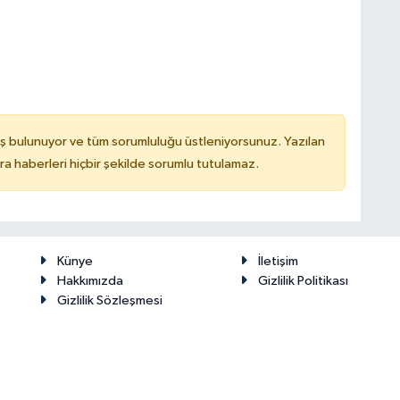
ş bulunuyor ve tüm sorumluluğu üstleniyorsunuz. Yazılan
 haberleri hiçbir şekilde sorumlu tutulamaz.
Künye
İletişim
Hakkımızda
Gizlilik Politikası
Gizlilik Sözleşmesi