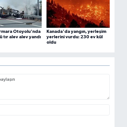
rmara Otoyolu'nda
Kanada'da yangın, yerleşim
ü tır alev alev yandı
yerlerini vurdu: 230 ev kül
oldu