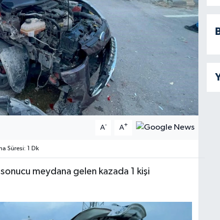
B
Y
-
+
A
A
 Süresi: 1 Dk
 sonucu meydana gelen kazada 1 kişi