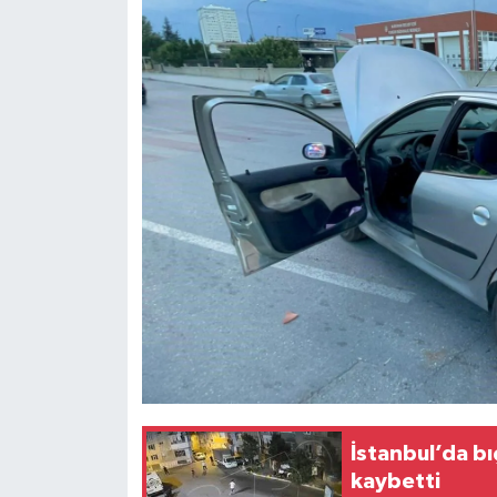
Siyaset
Teknoloji
Televizyon
Yaşam-Çevre
İstanbul’da bı
kaybetti