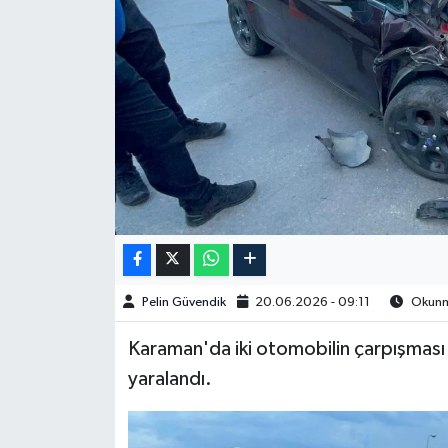
Spor
Burç Yorumları
Çocuk
Eğitim
Hava Durumu
Kadın
Pelin Güvendik
20.06.2026 - 09:11
Okunma
Kim kimdir?
Karaman'da iki otomobilin çarpışması
yaralandı.
Kültür Sanat
Sağlık