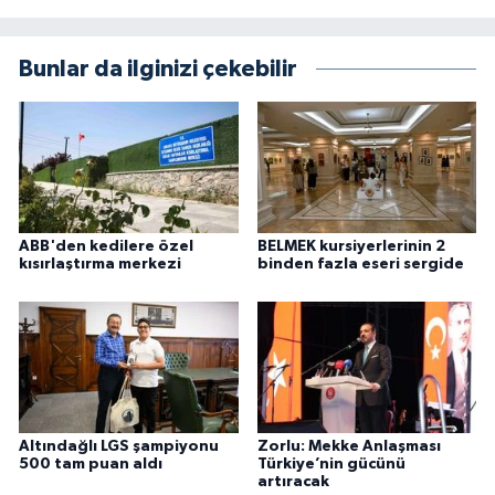
Bunlar da ilginizi çekebilir
ABB'den kedilere özel
BELMEK kursiyerlerinin 2
kısırlaştırma merkezi
binden fazla eseri sergide
Altındağlı LGS şampiyonu
Zorlu: Mekke Anlaşması
500 tam puan aldı
Türkiye’nin gücünü
artıracak