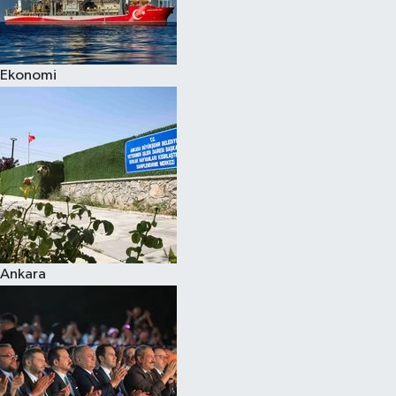
Spor
Ekonomi
Burç Yorumları
Çocuk
Eğitim
Hava Durumu
Kadın
Ankara
Kim kimdir?
Kültür Sanat
Sağlık