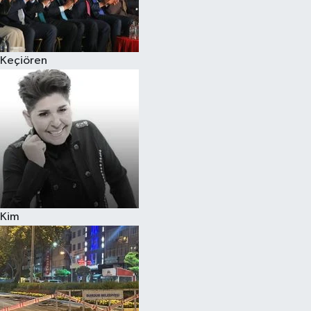
Siyaset
Keçiören
Teknoloji
Televizyon
Yaşam-Çevre
Kim