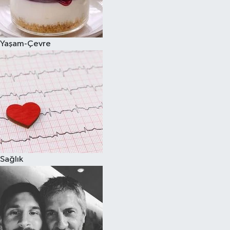
Spor
Yaşam-Çevre
Burç Yorumları
Çocuk
Eğitim
Hava Durumu
Kadın
Sağlık
Kim kimdir?
Kültür Sanat
Sağlık