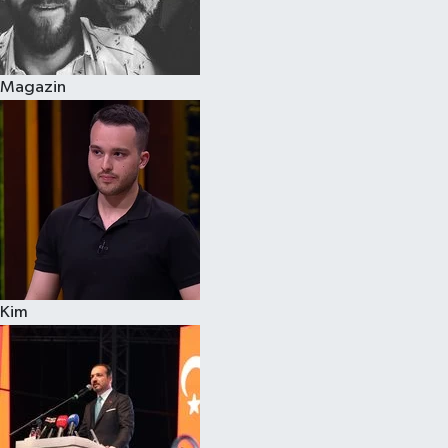
Siyaset
Magazin
Teknoloji
Televizyon
Yaşam-Çevre
Kim