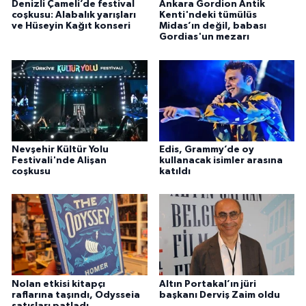
Denizli Çameli’de festival
Ankara Gordion Antik
coşkusu: Alabalık yarışları
Kenti'ndeki tümülüs
ve Hüseyin Kağıt konseri
Midas’ın değil, babası
Gordias'un mezarı
Nevşehir Kültür Yolu
Edis, Grammy’de oy
Festivali'nde Alişan
kullanacak isimler arasına
coşkusu
katıldı
Nolan etkisi kitapçı
Altın Portakal’ın jüri
raflarına taşındı, Odysseia
başkanı Derviş Zaim oldu
satışları patladı