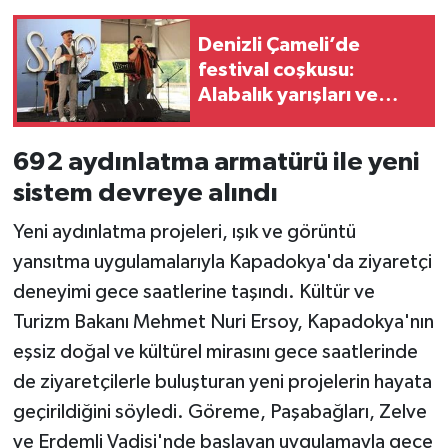
Denizli Çameli’de
festival coşkusu:
Alabalık yarışları ve
Hüseyin Kağıt konseri
692 aydınlatma armatürü ile yeni
sistem devreye alındı
Yeni aydınlatma projeleri, ışık ve görüntü
yansıtma uygulamalarıyla Kapadokya'da ziyaretçi
deneyimi gece saatlerine taşındı. Kültür ve
Turizm Bakanı Mehmet Nuri Ersoy, Kapadokya'nın
eşsiz doğal ve kültürel mirasını gece saatlerinde
de ziyaretçilerle buluşturan yeni projelerin hayata
geçirildiğini söyledi. Göreme, Paşabağları, Zelve
ve Erdemli Vadisi'nde başlayan uygulamayla gece