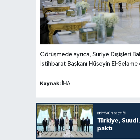
Görüşmede ayrıca, Suriye Dışişleri Ba
İstihbarat Başkanı Hüseyin El-Selame 
Kaynak:
İHA
EDITÖRÜN SEÇTIĞI
Türkiye, Suudi
paktı