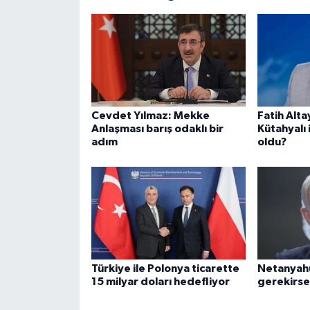
Cevdet Yılmaz: Mekke
Fatih Alt
Anlaşması barış odaklı bir
Kütahyalı i
adım
oldu?
Türkiye ile Polonya ticarette
Netanyahu:
15 milyar doları hedefliyor
gerekirse