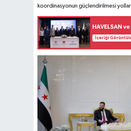
koordinasyonun güçlendirilmesi yolları 
Siyaset
HAVELSAN ve T
Teknoloji
İçeriği Görüntül
Televizyon
Yaşam-Çevre