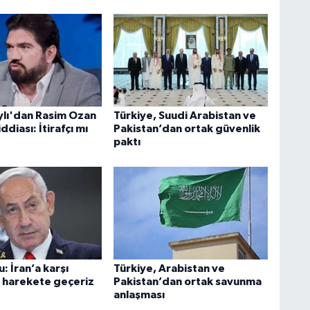
aylı'dan Rasim Ozan
Türkiye, Suudi Arabistan ve
ddiası: İtirafçı mı
Pakistan’dan ortak güvenlik
paktı
 İran’a karşı
Türkiye, Arabistan ve
 harekete geçeriz
Pakistan’dan ortak savunma
anlaşması