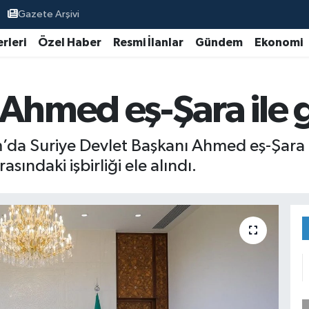
Gazete Arşivi
rleri
Özel Haber
Resmi İlanlar
Gündem
Ekonomi
 Ahmed eş-Şara ile 
’da Suriye Devlet Başkanı Ahmed eş-Şara i
asındaki işbirliği ele alındı.