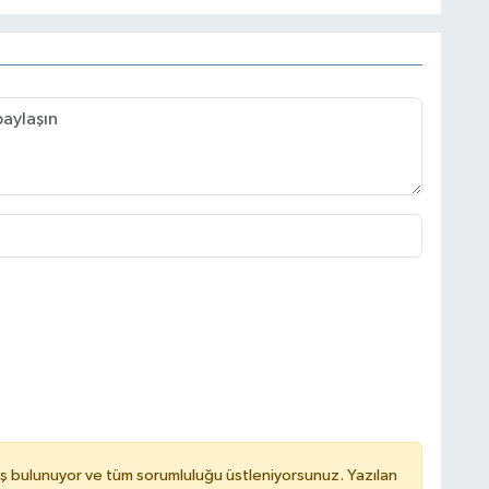
ş bulunuyor ve tüm sorumluluğu üstleniyorsunuz. Yazılan