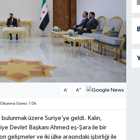
B
Y
-
+
A
A
Okunma Süresi: 1 Dk
 bulunmak üzere Suriye’ye geldi. Kalın,
iye Devlet Başkanı Ahmed eş-Şara ile bir
elişmeler ve iki ülke arasındaki işbirliği ile