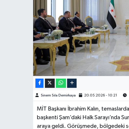
Spor
Burç Yorumları
Çocuk
Eğitim
Hava Durumu
Kadın
Sinem Sıla Demirkaya
20.05.2026 - 10:21
Kim kimdir?
MİT Başkanı İbrahim Kalın, temaslarda
Kültür Sanat
başkenti Şam’daki Halk Sarayı’nda Sur
araya geldi. Görüşmede, bölgedeki son g
Sağlık