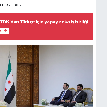
ele alındı.
DK’dan Türkçe için yapay zeka iş birliği
e