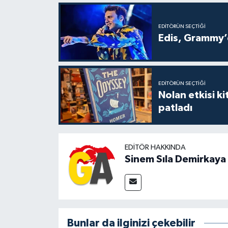
EDITÖRÜN SEÇTIĞI
Edis, Grammy’d
EDITÖRÜN SEÇTIĞI
Nolan etkisi ki
patladı
EDITÖR HAKKINDA
Sinem Sıla Demirkaya
Bunlar da ilginizi çekebilir