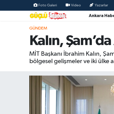
Foto Galeri
Video
Yazarlar
Ankara Habe
Özel Haber
GÜNDEM
Ankara Haberleri
Kalın, Şam’da
Resmi İlanlar
MİT Başkanı İbrahim Kalın, Şam
Ekonomi
bölgesel gelişmeler ve iki ülke ar
Gündem
Asayiş
Dünya
Magazin