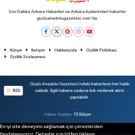
Son Dakika Ankara Haberleri ve Ankara ilçelerinden haberler
gucluanadolugazetesi.com'da.
Künye
İletişim
Hakkımızda
Gizlilik Politikası
Gizlilik Sözleşmesi
Güçlü Anadolu Gazetesi'ndeki haberlerin her hakkı
RSS
saklıdır. İlgili habere sadece link verilerek alıntı
yapılabilir.
Haber Yazılımı:
TE Bilişim
En iyi site deneyimi sağlamak için çerezlerden
faydalanıyoruz. Detaylar için lütfen tıklayın.
Gizlilik Politikası