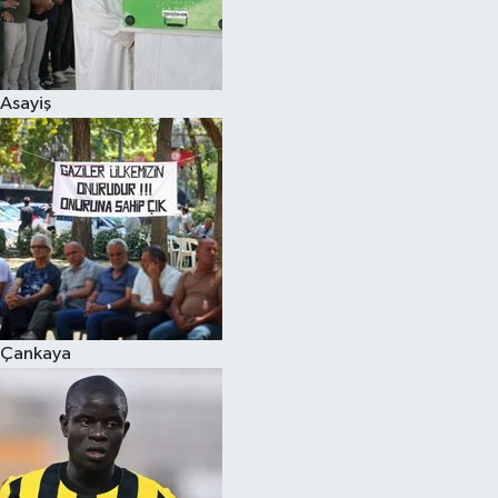
Asayiş
Çankaya