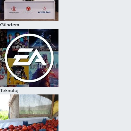
Spor
Gündem
Burç Yorumları
Çocuk
Eğitim
Hava Durumu
Kadın
Teknoloji
Kim kimdir?
Kültür Sanat
Sağlık