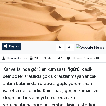
Paylaş
-
+
A
A
Hüseyin Çözen
28.06.2026 - 09:47
Okunma Süresi: 2 Dk
Kahve falında görülen kum saati figürü, klasik
semboller arasında çok sık rastlanmayan ancak
anlam bakımından oldukça güçlü yorumlanan
işaretlerden biridir. Kum saati, geçen zamanı ve
doğru anı beklemeyi temsil eder. Fal
yorumcularına göre bu sembol, kişinin istediği