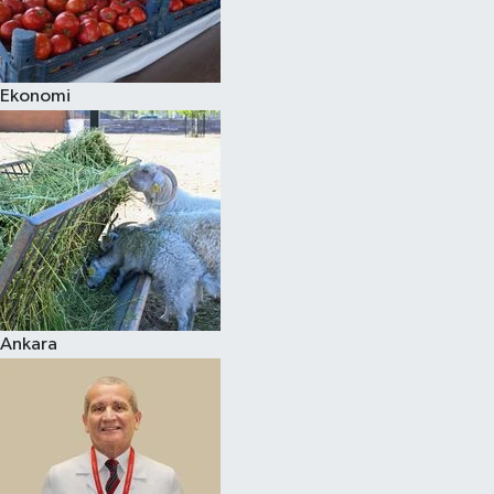
Siyaset
Ekonomi
Teknoloji
Televizyon
Yaşam-Çevre
Ankara