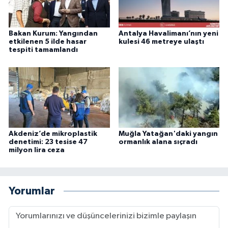
Bakan Kurum: Yangından
Antalya Havalimanı’nın yeni
etkilenen 5 ilde hasar
kulesi 46 metreye ulaştı
tespiti tamamlandı
Akdeniz’de mikroplastik
Muğla Yatağan'daki yangın
denetimi: 23 tesise 47
ormanlık alana sıçradı
milyon lira ceza
Yorumlar