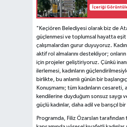
İçeriği Görüntül
"Keçiören Belediyesi olarak biz de Ata
güçlenmesi ve toplumsal hayatta eşit 
çalışmalardan gurur duyuyoruz. Kadınl
aktif rol almalarını destekliyor; onları
için projeler geliştiriyoruz. Çünkü in
ilerlemesi, kadınların güçlendirilmesiy
birlikte, bu anlamlı günün bir başlangı
Konuşmamı; tüm kadınların cesareti, az
kendilerine duyduğum sonsuz saygı ve
güçlü kadınlar, daha adil ve barışçıl bi
Programda, Filiz Özarslan tarafından t
kapsamında yöresel kıyafetli kadınlar 