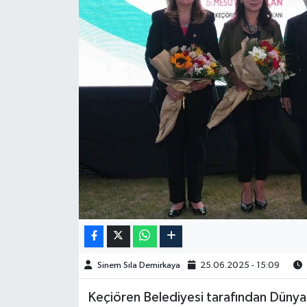
Spor
Burç Yorumları
Çocuk
Eğitim
Hava Durumu
Kadın
Kim kimdir?
Sinem Sıla Demirkaya
25.06.2025 - 15:09
Kültür Sanat
Keçiören Belediyesi tarafından Düny
Sağlık