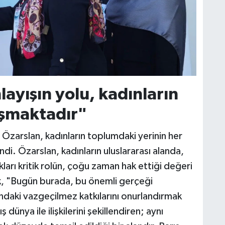
layışın yolu, kadınların
aşmaktadır"
iz Özarslan, kadınların toplumdaki yerinin her
i. Özarslan, kadınların uluslararası alanda,
ları kritik rolün, çoğu zaman hak ettiği değeri
k, "Bugün burada, bu önemli gerçeği
ındaki vazgeçilmez katkılarını onurlandırmak
 dünya ile ilişkilerini şekillendiren; aynı