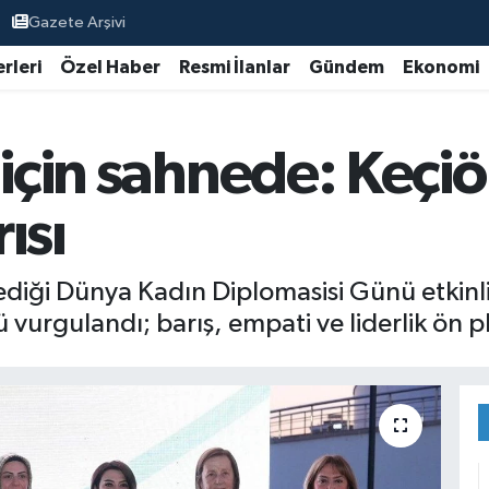
Gazete Arşivi
rleri
Özel Haber
Resmi İlanlar
Gündem
Ekonomi
 için sahnede: Keçi
ısı
diği Dünya Kadın Diplomasisi Günü etkinli
vurgulandı; barış, empati ve liderlik ön pl