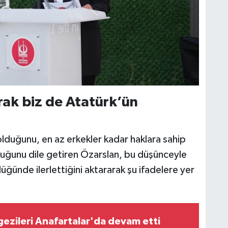
rak biz de Atatürk’ün
olduğunu, en az erkekler kadar haklara sahip
duğunu dile getiren Özarslan, bu düşünceyle
üğünde ilerlettiğini aktararak şu ifadelere yer
gezileri Anafartalar'da devam etti