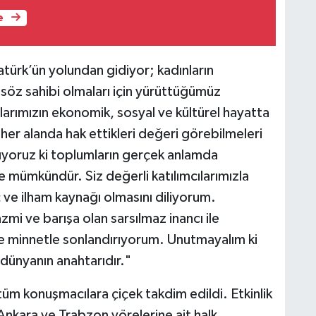
e
türk’ün yolundan gidiyor; kadınların
söz sahibi olmaları için yürüttüğümüz
arımızın ekonomik, sosyal ve kültürel hayatta
n her alanda hak ettikleri değeri görebilmeleri
anıyoruz ki toplumların gerçek anlamda
le mümkündür. Siz değerli katılımcılarımızla
ç ve ilham kaynağı olmasını diliyorum.
mi ve barışa olan sarsılmaz inancı ile
 minnetle sonlandırıyorum. Unutmayalım ki
r dünyanın anahtarıdır."
üm konuşmacılara çiçek takdim edildi. Etkinlik
Ankara ve Trabzon yörelerine ait halk