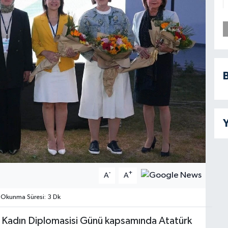
B
Y
-
+
A
A
Okunma Süresi: 3 Dk
a Kadın Diplomasisi Günü kapsamında Atatürk