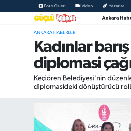
Foto Galeri
Video
Yazarlar
Ankara Habe
Özel Haber
ANKARA HABERLERI
Ankara Haberleri
Kadınlar barış
Resmi İlanlar
diplomasi çağr
Ekonomi
Keçiören Belediyesi'nin düzenle
Gündem
diplomasideki dönüştürücü rolü 
Asayiş
Dünya
Magazin