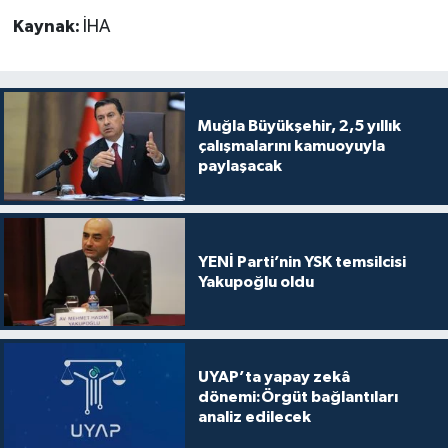
Kaynak:
İHA
Muğla Büyükşehir, 2,5 yıllık
çalışmalarını kamuoyuyla
paylaşacak
YENİ Parti’nin YSK temsilcisi
Yakupoğlu oldu
UYAP’ta yapay zekâ
dönemi:Örgüt bağlantıları
analiz edilecek