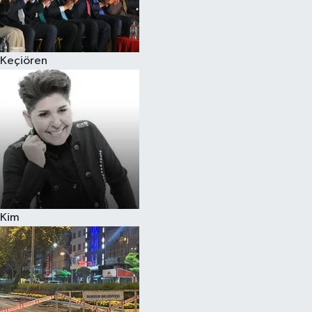
Siyaset
Keçiören
Teknoloji
Televizyon
Yaşam-Çevre
Kim