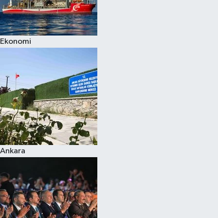
Spor
Ekonomi
Burç Yorumları
Çocuk
Eğitim
Hava Durumu
Kadın
Ankara
Kim kimdir?
Kültür Sanat
Sağlık