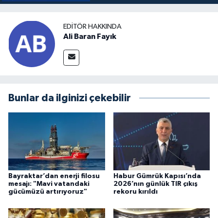
EDITÖR HAKKINDA
Ali Baran Fayık
Bunlar da ilginizi çekebilir
Bayraktar’dan enerji filosu
Habur Gümrük Kapısı’nda
mesajı: "Mavi vatandaki
2026’nın günlük TIR çıkış
gücümüzü artırıyoruz"
rekoru kırıldı