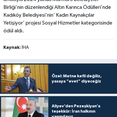
Birliği'nin düzenlendiği Altın Karınca Ödülleri'nde
Kadıköy Belediyesi'nin‘ Kadın Kaynakçılar
Yetişiyor' projesi Sosyal Hizmetler kategorisinde
ödül aldı.
Kaynak:
İHA
Özel: Metne kefil değiliz,
yasaya “evet” diyeceğiz
Aliyev’den Pezeşkiyan’a
teşekkür: İran halkının
yanındayız