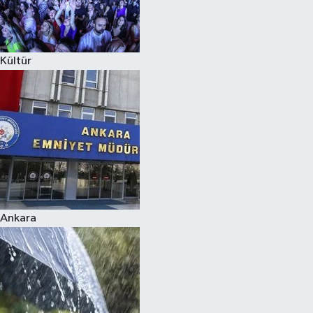
Siyaset
Kültür
Teknoloji
Televizyon
Yaşam-Çevre
Ankara