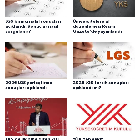
LGS birinci nakil sonuçları
Üniversitelere af
açıklandı: Sonuçlar nasıl
düzenlemesi Resmi
sorgulanır?
Gazete’de yayımlandı
2026 LGS yerleştirme
2026 LGS tercih sonuçları
sonuçları açıklandı
açıklandı mı?
YKS’de ilk bine giren 701
YÖK'ten vakıf