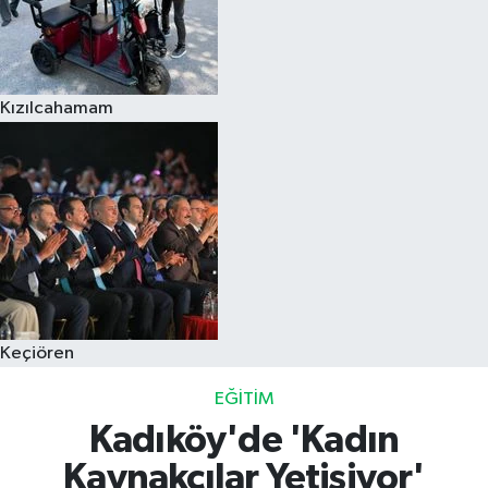
Kızılcahamam
Keçiören
EĞITIM
Kadıköy'de 'Kadın
Kaynakçılar Yetişiyor'