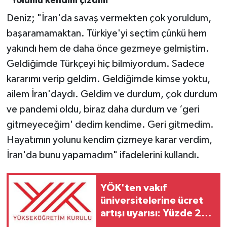
"Yolumu kendim çizdim"
Deniz; "İran'da savaş vermekten çok yoruldum,
başaramamaktan. Türkiye'yi seçtim çünkü hem
yakındı hem de daha önce gezmeye gelmiştim.
Geldiğimde Türkçeyi hiç bilmiyordum. Sadece
kararımı verip geldim. Geldiğimde kimse yoktu,
ailem İran'daydı. Geldim ve durdum, çok durdum
ve pandemi oldu, biraz daha durdum ve ‘geri
gitmeyeceğim' dedim kendime. Geri gitmedim.
Hayatımın yolunu kendim çizmeye karar verdim,
İran'da bunu yapamadım" ifadelerini kullandı.
YÖK'ten vakıf
üniversitelerine ücret
artışı uyarısı: Yüzde 25
sınırı aşılmayacak