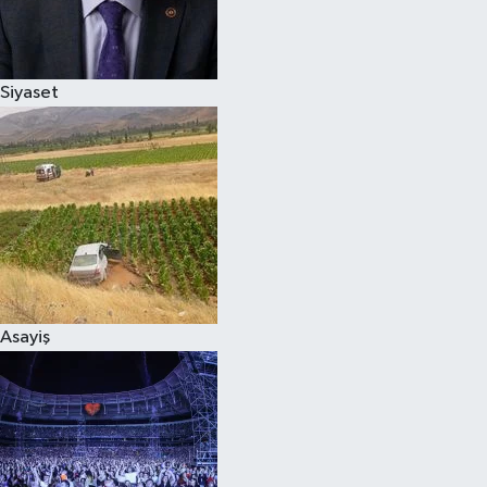
Spor
Siyaset
Burç Yorumları
Çocuk
Eğitim
Hava Durumu
Kadın
Asayiş
Kim kimdir?
Kültür Sanat
Sağlık