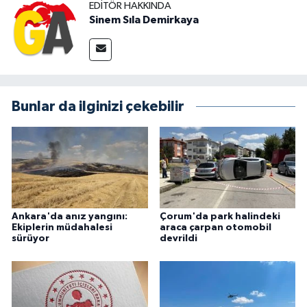
EDITÖR HAKKINDA
Sinem Sıla Demirkaya
Bunlar da ilginizi çekebilir
Ankara'da anız yangını:
Çorum'da park halindeki
Ekiplerin müdahalesi
araca çarpan otomobil
sürüyor
devrildi