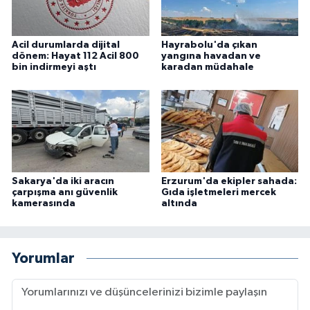
Acil durumlarda dijital
Hayrabolu'da çıkan
dönem: Hayat 112 Acil 800
yangına havadan ve
bin indirmeyi aştı
karadan müdahale
Sakarya'da iki aracın
Erzurum'da ekipler sahada:
çarpışma anı güvenlik
Gıda işletmeleri mercek
kamerasında
altında
Yorumlar