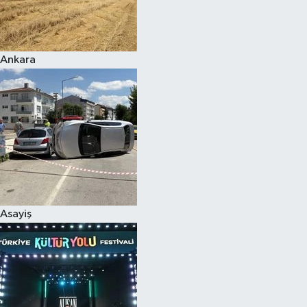
Siyaset
Ankara
Teknoloji
Televizyon
Yaşam-Çevre
Asayiş