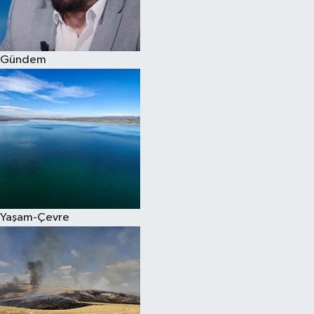
Spor
Gündem
Burç Yorumları
Çocuk
Eğitim
Hava Durumu
Kadın
Yaşam-Çevre
Kim kimdir?
Kültür Sanat
Sağlık