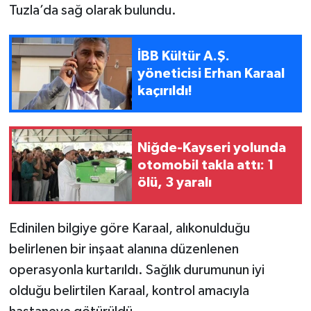
Tuzla’da sağ olarak bulundu.
İBB Kültür A.Ş.
yöneticisi Erhan Karaal
kaçırıldı!
Niğde-Kayseri yolunda
otomobil takla attı: 1
ölü, 3 yaralı
Edinilen bilgiye göre Karaal, alıkonulduğu
belirlenen bir inşaat alanına düzenlenen
operasyonla kurtarıldı. Sağlık durumunun iyi
olduğu belirtilen Karaal, kontrol amacıyla