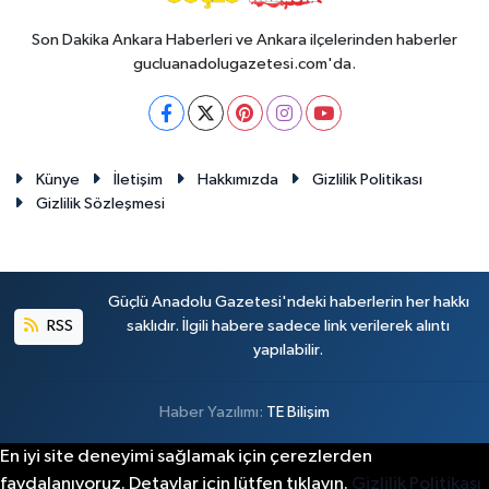
Son Dakika Ankara Haberleri ve Ankara ilçelerinden haberler
gucluanadolugazetesi.com'da.
Künye
İletişim
Hakkımızda
Gizlilik Politikası
Gizlilik Sözleşmesi
Güçlü Anadolu Gazetesi'ndeki haberlerin her hakkı
RSS
saklıdır. İlgili habere sadece link verilerek alıntı
yapılabilir.
Haber Yazılımı:
TE Bilişim
En iyi site deneyimi sağlamak için çerezlerden
faydalanıyoruz. Detaylar için lütfen tıklayın.
Gizlilik Politikası