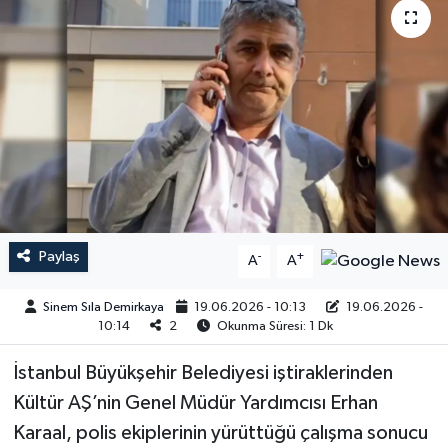
Paylaş
-
+
A
A
Sinem Sıla Demirkaya
19.06.2026 - 10:13
19.06.2026 -
10:14
2
Okunma Süresi: 1 Dk
İstanbul Büyükşehir Belediyesi iştiraklerinden
Kültür AŞ’nin Genel Müdür Yardımcısı Erhan
Karaal, polis ekiplerinin yürüttüğü çalışma sonucu