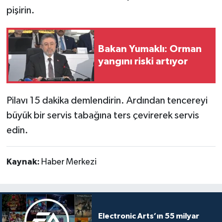
pişirin.
Bakan Yumaklı: Orman
yangını riski artıyor
Pilavı 15 dakika demlendirin. Ardından tencereyi
büyük bir servis tabağına ters çevirerek servis
edin.
Kaynak:
Haber Merkezi
Electronic Arts’ın 55 milyar