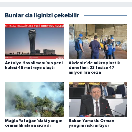
Bunlar da ilginizi çekebilir
Antalya Havalimanı’nın yeni
Akdeniz’de mikroplastik
kulesi 46 metreye ulaştı
denetimi: 23 tesise 47
milyon lira ceza
Muğla Yatağan'daki yangın
Bakan Yumaklı: Orman
ormanlık alana sıçradı
yangını riski artıyor