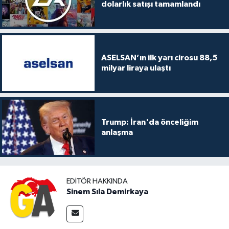
dolarlık satışı tamamlandı
ASELSAN’ın ilk yarı cirosu 88,5
milyar liraya ulaştı
Trump: İran'da önceliğim
anlaşma
EDITÖR HAKKINDA
Sinem Sıla Demirkaya