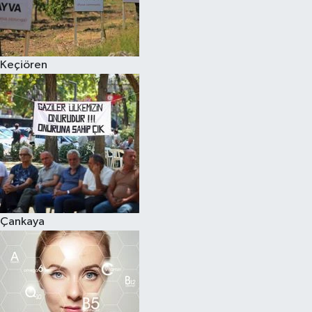
Keçiören
Çankaya