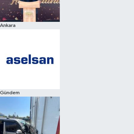
Spor
Ankara
Burç Yorumları
Çocuk
Eğitim
Hava Durumu
Kadın
Gündem
Kim kimdir?
Kültür Sanat
Sağlık