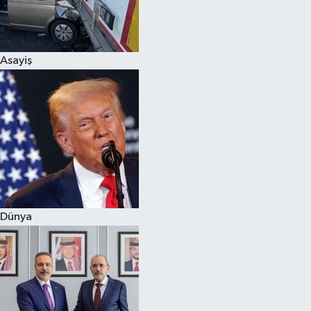
Siyaset
Asayiş
Teknoloji
Televizyon
Yaşam-Çevre
Dünya