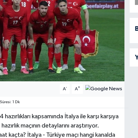
B
Y
-
+
A
A
üresi: 1 Dk
hazırlıkları kapsamında İtalya ile karşı karşıya
hazırlık maçının detaylarını araştırıyor.
aat kaçta? İtalya - Türkiye maçı hangi kanalda