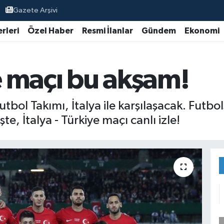
Gazete Arşivi
rleri
Özel Haber
Resmi İlanlar
Gündem
Ekonomi
ye maçı bu akşam!
utbol Takımı, İtalya ile karşılaşacak. Futbol
te, İtalya - Türkiye maçı canlı izle!