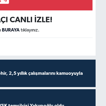
e
ÇI CANLI İZLE!
n
BURAYA
tıklayınız.
ir, 2,5 yıllık çalışmalarını kamuoyuyla
 YSK temsilcisi Yakupoğlu oldu