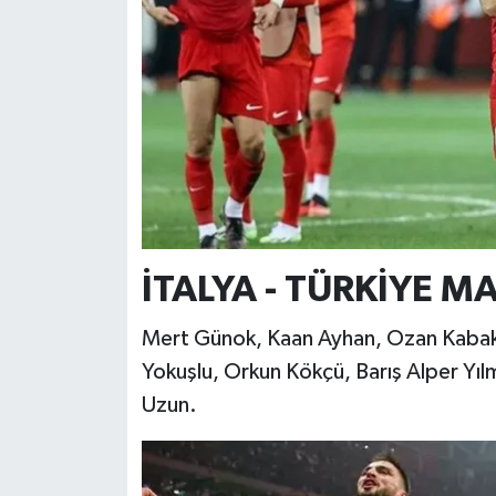
İTALYA - TÜRKİYE M
Mert Günok, Kaan Ayhan, Ozan Kabak,
Yokuşlu, Orkun Kökçü, Barış Alper Yı
Uzun.