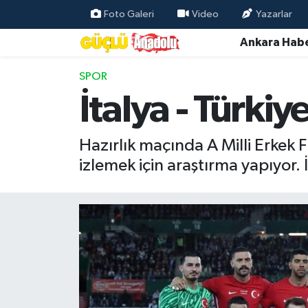
Foto Galeri
Video
Yazarlar
Ankara Habe
Özel Haber
SPOR
Ankara Haberleri
İtalya - Türki
Resmi İlanlar
Hazırlık maçında A Milli Erkek F
Ekonomi
izlemek için araştırma yapıyor. İş
Gündem
Asayiş
Dünya
Magazin