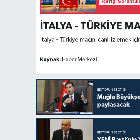
İçeriği Görüntül
İTALYA - TÜRKİYE MA
İtalya - Türkiye maçını canlı izlemek içi
Kaynak:
Haber Merkezi
EDITÖRÜN SEÇTIĞI
Muğla Büyükşeh
paylaşacak
EDITÖRÜN SEÇTIĞI
YENİ Parti’nin