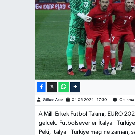
Spor
Burç Yorumları
Çocuk
Eğitim
Hava Durumu
Kadın
Gökçe Acar
04.06.2024 - 17:30
Okunma S
Kim kimdir?
A Milli Erkek Futbol Takımı, EURO 2024 
Kültür Sanat
gelcek. Futbolseverler İtalya - Türkiye 
Peki, İtalya - Türkiye maçı ne zaman, s
Sağlık