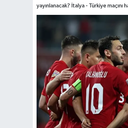
yayınlanacak? İtalya - Türkiye maçını ha
Siyaset
Teknoloji
Televizyon
Yaşam-Çevre