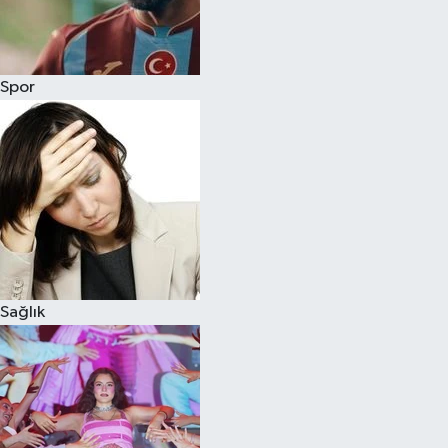
Siyaset
Spor
Teknoloji
Televizyon
Yaşam-Çevre
Sağlık