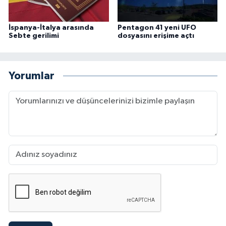
İspanya-İtalya arasında
Pentagon 41 yeni UFO
Sebte gerilimi
dosyasını erişime açtı
Yorumlar