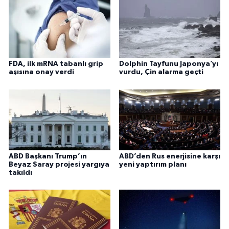
FDA, ilk mRNA tabanlı grip
Dolphin Tayfunu Japonya’yı
aşısına onay verdi
vurdu, Çin alarma geçti
ABD Başkanı Trump’ın
ABD’den Rus enerjisine karşı
Beyaz Saray projesi yargıya
yeni yaptırım planı
takıldı