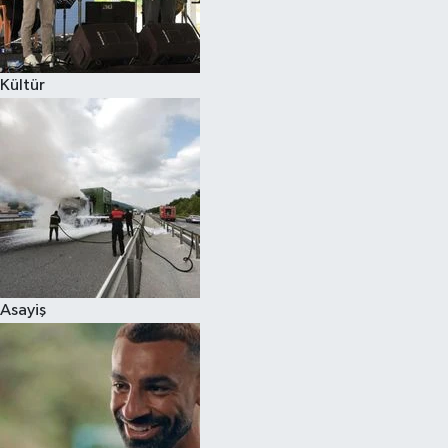
Spor
Kültür
Burç Yorumları
Çocuk
Eğitim
Hava Durumu
Kadın
Asayiş
Kim kimdir?
Kültür Sanat
Sağlık