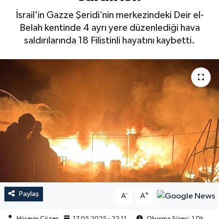
İsrail'in Gazze Şeridi’nin merkezindeki Deir el-
Belah kentinde 4 ayrı yere düzenlediği hava
saldırılarında 18 Filistinli hayatını kaybetti.
Paylaş
-
+
A
A
Hüseyin Çözen
17.05.2025 - 22:11
Okunma Süresi: 1 Dk