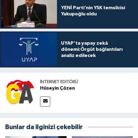
YENİ Parti’nin YSK temsilcisi
Yakupoğlu oldu
UYAP’ta yapay zekâ
dönemi:Örgüt bağlantıları
analiz edilecek
İNTERNET EDITÖRÜ
Hüseyin Çözen
Bunlar da ilginizi çekebilir