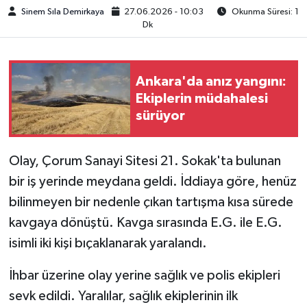
Sinem Sıla Demirkaya
27.06.2026 - 10:03
Okunma Süresi: 1
Dk
Ankara'da anız yangını:
Ekiplerin müdahalesi
sürüyor
Olay, Çorum Sanayi Sitesi 21. Sokak'ta bulunan
bir iş yerinde meydana geldi. İddiaya göre, henüz
bilinmeyen bir nedenle çıkan tartışma kısa sürede
kavgaya dönüştü. Kavga sırasında E.G. ile E.G.
isimli iki kişi bıçaklanarak yaralandı.
İhbar üzerine olay yerine sağlık ve polis ekipleri
sevk edildi. Yaralılar, sağlık ekiplerinin ilk