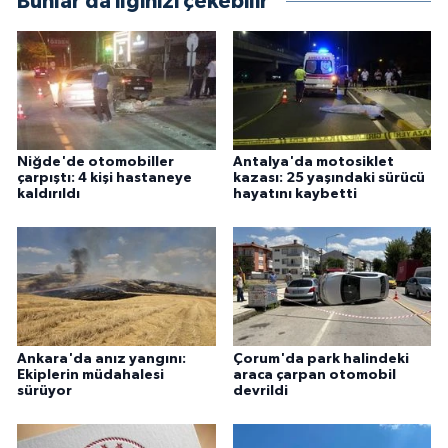
Bunlar da ilginizi çekebilir
Niğde'de otomobiller
Antalya'da motosiklet
çarpıştı: 4 kişi hastaneye
kazası: 25 yaşındaki sürücü
kaldırıldı
hayatını kaybetti
Ankara'da anız yangını:
Çorum'da park halindeki
Ekiplerin müdahalesi
araca çarpan otomobil
sürüyor
devrildi