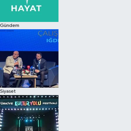
Siyaset
Gündem
Teknoloji
Televizyon
Yaşam-Çevre
Siyaset