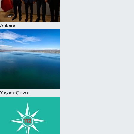
Spor
Ankara
Burç Yorumları
Çocuk
Eğitim
Hava Durumu
Kadın
Yaşam-Çevre
Kim kimdir?
Kültür Sanat
Sağlık