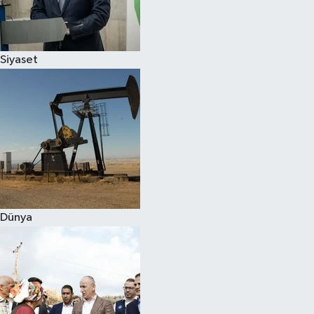
Spor
Siyaset
Burç Yorumları
Çocuk
Eğitim
Hava Durumu
Kadın
Dünya
Kim kimdir?
Kültür Sanat
Sağlık