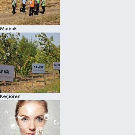
Mamak
Keçiören