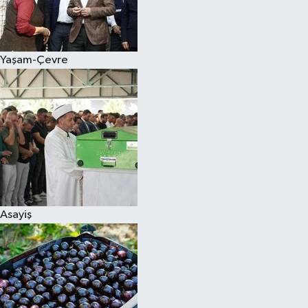
Siyaset
Yaşam-Çevre
Teknoloji
Televizyon
Yaşam-Çevre
Asayiş