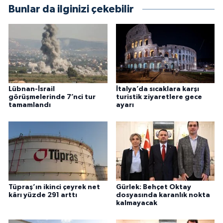
Bunlar da ilginizi çekebilir
Lübnan-İsrail
İtalya’da sıcaklara karşı
görüşmelerinde 7’nci tur
turistik ziyaretlere gece
tamamlandı
ayarı
Tüpraş’ın ikinci çeyrek net
Gürlek: Behçet Oktay
kârı yüzde 291 arttı
dosyasında karanlık nokta
kalmayacak