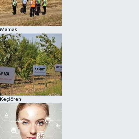
Mamak
Keçiören