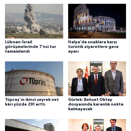
Lübnan-İsrail
İtalya’da sıcaklara karşı
görüşmelerinde 7’nci tur
turistik ziyaretlere gece
tamamlandı
ayarı
Tüpraş’ın ikinci çeyrek net
Gürlek: Behçet Oktay
kârı yüzde 291 arttı
dosyasında karanlık nokta
kalmayacak