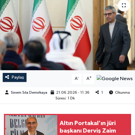
Paylaş
-
+
A
A
Sinem Sıla Demirkaya
21.06.2026 - 11:36
1
Okunma
Süresi: 1 Dk
Altın Portakal’ın jüri
başkanı Derviş Zaim