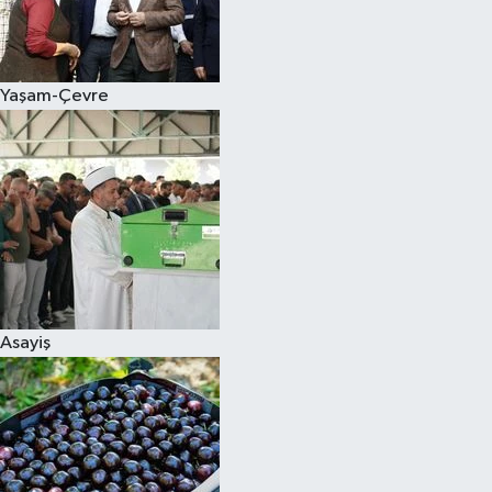
Siyaset
Yaşam-Çevre
Teknoloji
Televizyon
Yaşam-Çevre
Asayiş