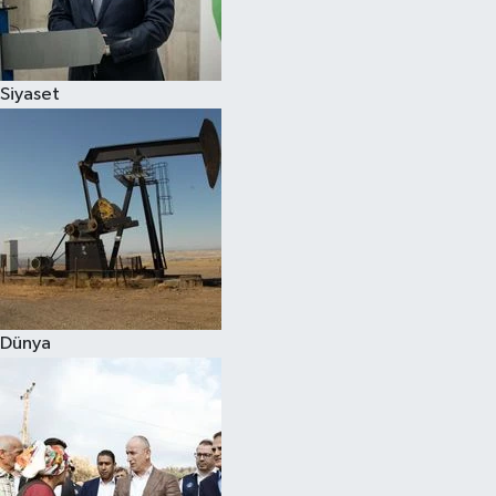
Spor
Siyaset
Burç Yorumları
Çocuk
Eğitim
Hava Durumu
Kadın
Dünya
Kim kimdir?
Kültür Sanat
Sağlık