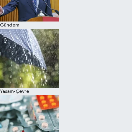
Spor
Gündem
Burç Yorumları
Çocuk
Eğitim
Hava Durumu
Kadın
Yaşam-Çevre
Kim kimdir?
Kültür Sanat
Sağlık