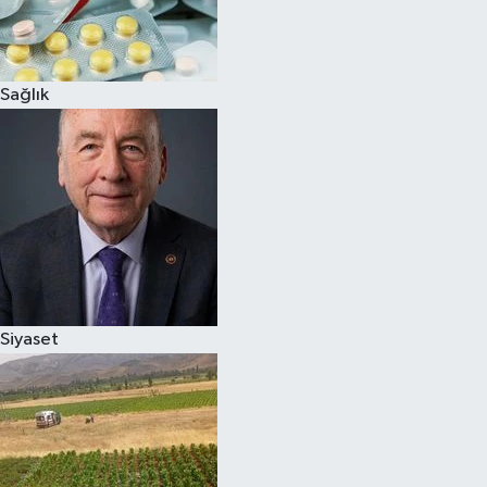
Siyaset
Sağlık
Teknoloji
Televizyon
Yaşam-Çevre
Siyaset