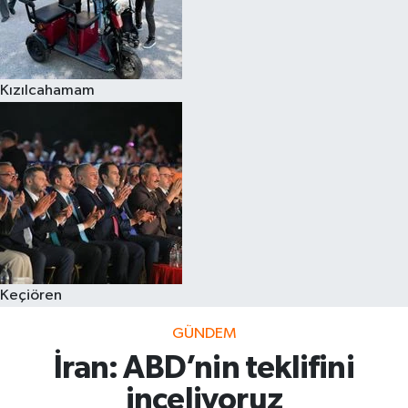
Kızılcahamam
Keçiören
GÜNDEM
İran: ABD’nin teklifini
inceliyoruz