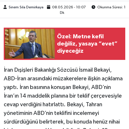
Sinem Sıla Demirkaya
08.05.2026 - 10:07
Okunma Süresi: 1
Dk
Özel: Metne kefil
değiliz, yasaya “evet”
diyeceğiz
İran Dışişleri Bakanlığı Sözcüsü İsmail Bekayi,
ABD-İran arasındaki müzakerelere ilişkin açıklama
yaptı. İran basınına konuşan Bekayi, ABD’nin
İran’ın 14 maddelik planına bir teklif çerçevesiyle
cevap verdiğini hatırlattı. Bekayi, Tahran
yönetiminin ABD’nin teklifini incelemeyi
sürdürdüğünü belirterek, bu konuda henüz nihai