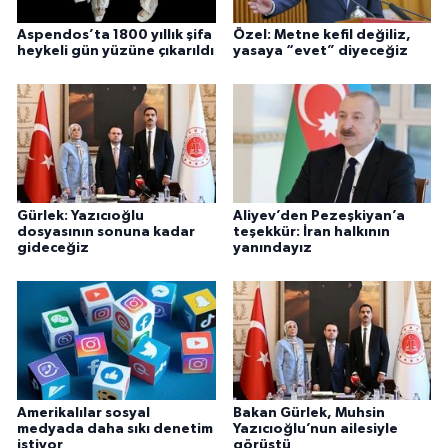
Aspendos’ta 1800 yıllık şifa
Özel: Metne kefil değiliz,
heykeli gün yüzüne çıkarıldı
yasaya “evet” diyeceğiz
Gürlek: Yazıcıoğlu
Aliyev’den Pezeşkiyan’a
dosyasının sonuna kadar
teşekkür: İran halkının
gideceğiz
yanındayız
Amerikalılar sosyal
Bakan Gürlek, Muhsin
medyada daha sıkı denetim
Yazıcıoğlu’nun ailesiyle
istiyor
görüştü