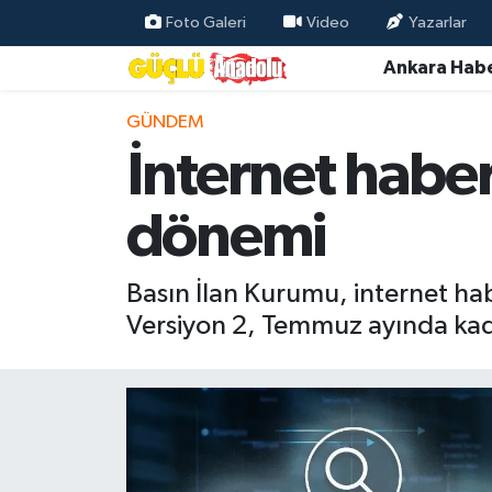
Foto Galeri
Video
Yazarlar
Ankara Habe
Özel Haber
GÜNDEM
Ankara Haberleri
İnternet haber
Resmi İlanlar
dönemi
Ekonomi
Basın İlan Kurumu, internet habe
Gündem
Versiyon 2, Temmuz ayında kad
Asayiş
Dünya
Magazin