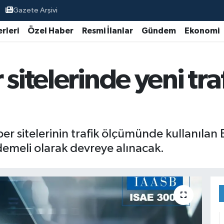
Gazete Arşivi
rleri
Özel Haber
Resmi İlanlar
Gündem
Ekonomi
 sitelerinde yeni tr
r sitelerinin trafik ölçümünde kullanılan Bİ
emeli olarak devreye alınacak.