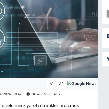
B
Y
-
+
A
A
6.2026 - 10:42
Okunma Süresi: 4 Dk
sitelerinin ziyaretçi trafiklerini ölçmek