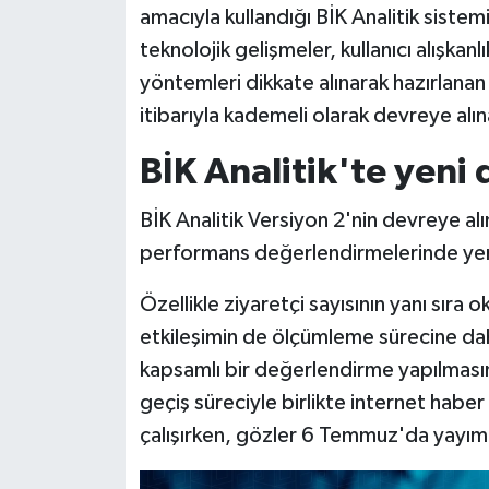
amacıyla kullandığı BİK Analitik sistemin
teknolojik gelişmeler, kullanıcı alışkanl
Siyaset
yöntemleri dikkate alınarak hazırlana
Teknoloji
itibarıyla kademeli olarak devreye alın
Televizyon
BİK Analitik'te yeni
Yaşam-Çevre
BİK Analitik Versiyon 2'nin devreye alın
performans değerlendirmelerinde yen
Özellikle ziyaretçi sayısının yanı sıra 
etkileşimin de ölçümleme sürecine dahil
kapsamlı bir değerlendirme yapılmas
geçiş süreciyle birlikte internet habe
çalışırken, gözler 6 Temmuz'da yayım