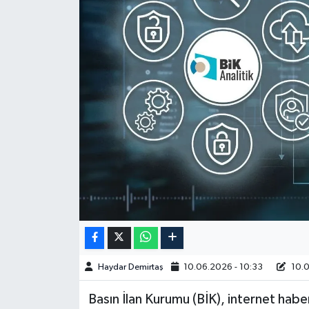
Spor
Burç Yorumları
Çocuk
Eğitim
Hava Durumu
Kadın
Kim kimdir?
Haydar Demirtaş
10.06.2026 - 10:33
10.0
Kültür Sanat
Basın İlan Kurumu (BİK), internet haber 
Sağlık