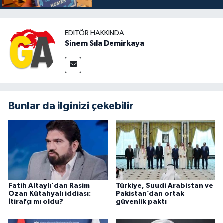
EDITÖR HAKKINDA
Sinem Sıla Demirkaya
Bunlar da ilginizi çekebilir
Fatih Altaylı'dan Rasim
Türkiye, Suudi Arabistan ve
Ozan Kütahyalı iddiası:
Pakistan’dan ortak
İtirafçı mı oldu?
güvenlik paktı