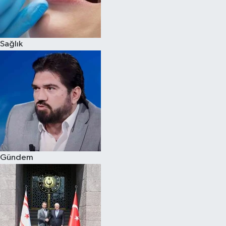
Siyaset
Sağlık
Teknoloji
Televizyon
Yaşam-Çevre
Gündem