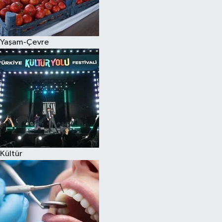
Spor
Yaşam-Çevre
Burç Yorumları
Çocuk
Eğitim
Hava Durumu
Kadın
Kültür
Kim kimdir?
Kültür Sanat
Sağlık