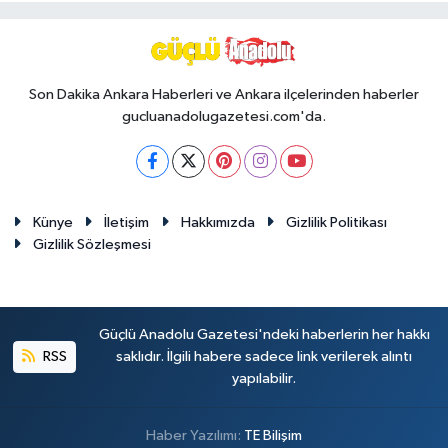
Son Dakika Ankara Haberleri ve Ankara ilçelerinden haberler
gucluanadolugazetesi.com'da.
Künye
İletişim
Hakkımızda
Gizlilik Politikası
Gizlilik Sözleşmesi
Güçlü Anadolu Gazetesi'ndeki haberlerin her hakkı
RSS
saklıdır. İlgili habere sadece link verilerek alıntı
yapılabilir.
Haber Yazılımı:
TE Bilişim