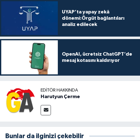
UYAP’ta yapay zekâ
dönemi:Örgüt bağlantıları
analiz edilecek
OpenAI, ücretsiz ChatGPT’de
mesaj kotasını kaldırıyor
EDITÖR HAKKINDA
Harutyun Çerme
Bunlar da ilginizi çekebilir