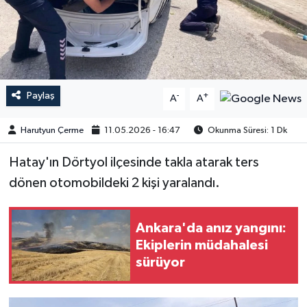
Paylaş
-
+
A
A
Harutyun Çerme
11.05.2026 - 16:47
Okunma Süresi: 1 Dk
Hatay'ın Dörtyol ilçesinde takla atarak ters
dönen otomobildeki 2 kişi yaralandı.
Ankara'da anız yangını:
Ekiplerin müdahalesi
sürüyor