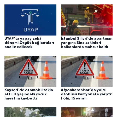
UYAP’ta yapay zekâ
İstanbul Silivri’de apartman
dönemi:Örgüt bağlantıları
yangını: Bina sakinleri
analiz edilecek
balkonlarda mahsur kaldı
Kayseri'de otomobil takla
Afyonkarahisar'da yolcu
attı: 11 yaşındaki çocuk
otobüsü kamyonete çarptı:
hayatını kaybetti
1 ölü, 15 yaralı