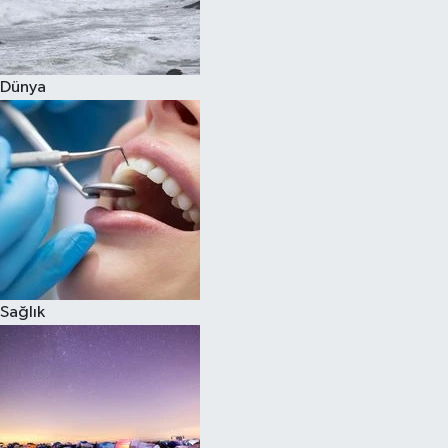
Siyaset
Dünya
Teknoloji
Televizyon
Yaşam-Çevre
Sağlık