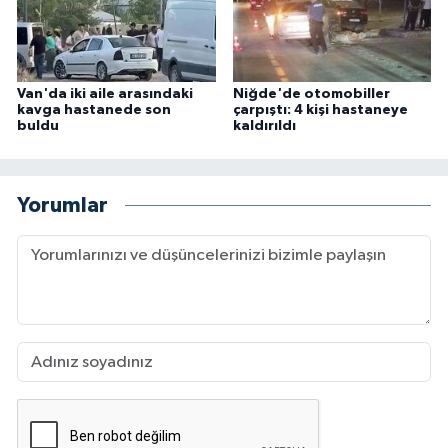
Van'da iki aile arasındaki
Niğde'de otomobiller
kavga hastanede son
çarpıştı: 4 kişi hastaneye
buldu
kaldırıldı
Yorumlar