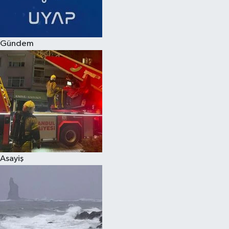
Spor
Gündem
Burç Yorumları
Çocuk
Eğitim
Hava Durumu
Kadın
Asayiş
Kim kimdir?
Kültür Sanat
Sağlık