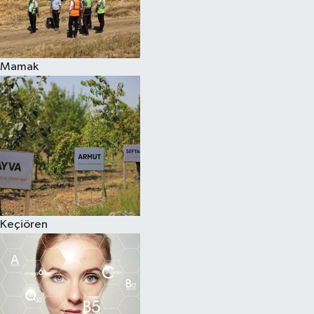
Mamak
Keçiören