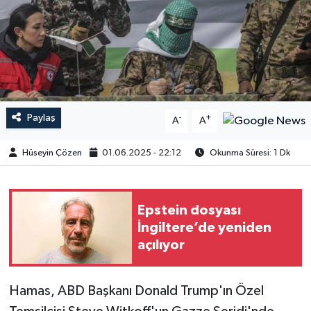
Paylaş
-
+
A
A
Hüseyin Çözen
01.06.2025 - 22:12
Okunma Süresi: 1 Dk
Epstein dosyası
İngiltere’de yeniden
açılıyor
Hamas, ABD Başkanı Donald Trump'ın Özel