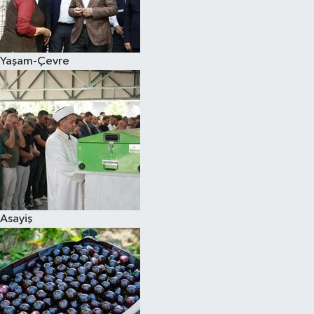
Siyaset
Yaşam-Çevre
Teknoloji
Televizyon
Yaşam-Çevre
Asayiş