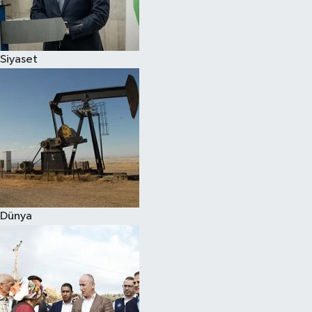
Spor
Siyaset
Burç Yorumları
Çocuk
Eğitim
Hava Durumu
Kadın
Dünya
Kim kimdir?
Kültür Sanat
Sağlık