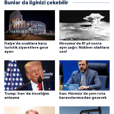
Bunlar da ilginizi çekebilir
İtalya’da sıcaklara karşı
Hiroşima’da 81 yıl sonra
turistik ziyaretlere gece
aynı çağrı: Nükleer silahlara
ayarı
son!
Trump: İran'da önceliğim
İran: Hürmüz’de yeni rota
anlaşma
karasularımızdan geçecek