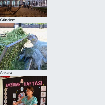
Spor
Gündem
Burç Yorumları
Çocuk
Eğitim
Hava Durumu
Kadın
Ankara
Kim kimdir?
Kültür Sanat
Sağlık