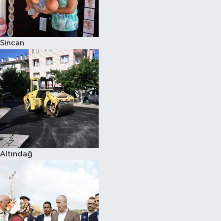
Siyaset
Sincan
Teknoloji
Televizyon
Yaşam-Çevre
Altındağ