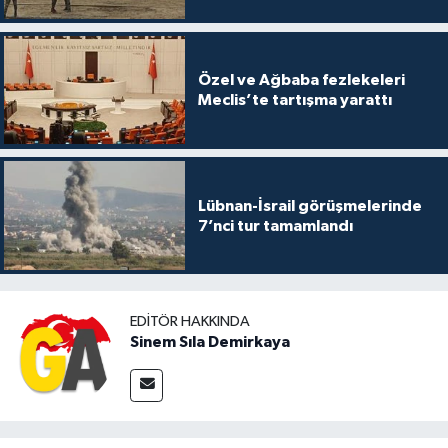
Özel ve Ağbaba fezlekeleri
Meclis’te tartışma yarattı
Lübnan-İsrail görüşmelerinde
7’nci tur tamamlandı
EDITÖR HAKKINDA
Sinem Sıla Demirkaya