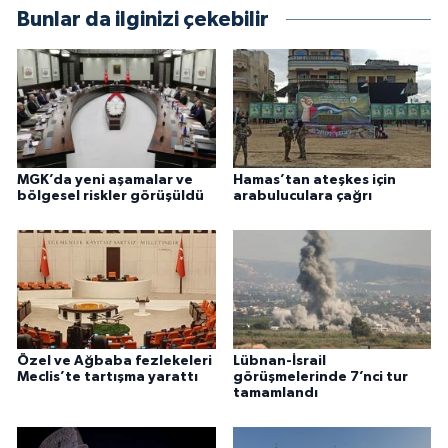
Bunlar da ilginizi çekebilir
MGK’da yeni aşamalar ve
Hamas’tan ateşkes için
bölgesel riskler görüşüldü
arabuluculara çağrı
Özel ve Ağbaba fezlekeleri
Lübnan-İsrail
Meclis’te tartışma yarattı
görüşmelerinde 7’nci tur
tamamlandı