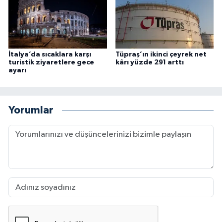
İtalya’da sıcaklara karşı
Tüpraş’ın ikinci çeyrek net
turistik ziyaretlere gece
kârı yüzde 291 arttı
ayarı
Yorumlar