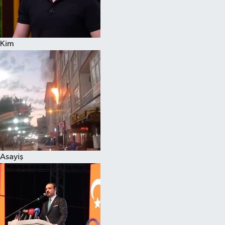
Siyaset
Kim
Teknoloji
Televizyon
Yaşam-Çevre
Asayiş