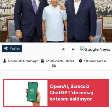
Paylaş
-
+
A
A
Sinem Sıla Demirkaya
12.05.2026 - 10:53
Okunma Süresi: 1
Dk
OpenAI, ücretsiz
ChatGPT’de mesaj
kotasını kaldırıyor