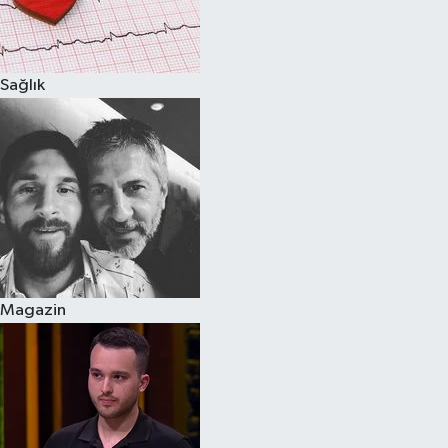
Spor
Sağlık
Burç Yorumları
Çocuk
Eğitim
Hava Durumu
Kadın
Magazin
Kim kimdir?
Kültür Sanat
Sağlık