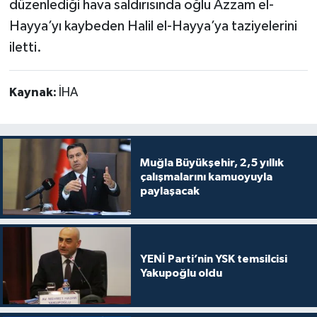
düzenlediği hava saldırısında oğlu Azzam el-
Hayya’yı kaybeden Halil el-Hayya’ya taziyelerini
iletti.
Kaynak:
İHA
Muğla Büyükşehir, 2,5 yıllık
çalışmalarını kamuoyuyla
paylaşacak
YENİ Parti’nin YSK temsilcisi
Yakupoğlu oldu