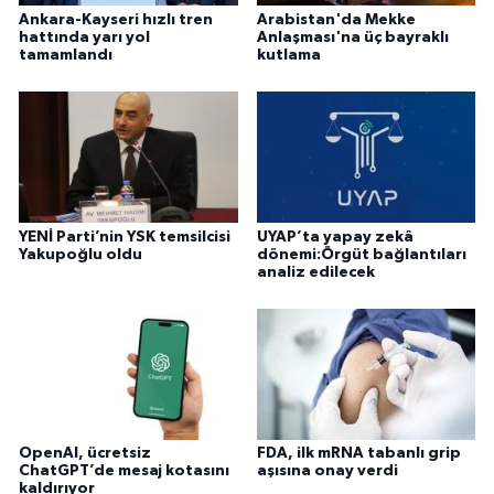
Ankara-Kayseri hızlı tren
Arabistan'da Mekke
hattında yarı yol
Anlaşması'na üç bayraklı
tamamlandı
kutlama
YENİ Parti’nin YSK temsilcisi
UYAP’ta yapay zekâ
Yakupoğlu oldu
dönemi:Örgüt bağlantıları
analiz edilecek
OpenAI, ücretsiz
FDA, ilk mRNA tabanlı grip
ChatGPT’de mesaj kotasını
aşısına onay verdi
kaldırıyor