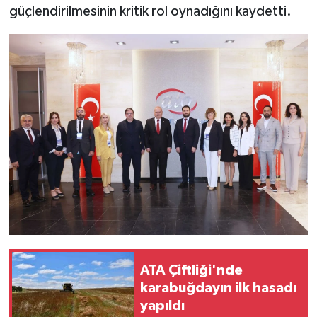
güçlendirilmesinin kritik rol oynadığını kaydetti.
ATA Çiftliği'nde
karabuğdayın ilk hasadı
yapıldı