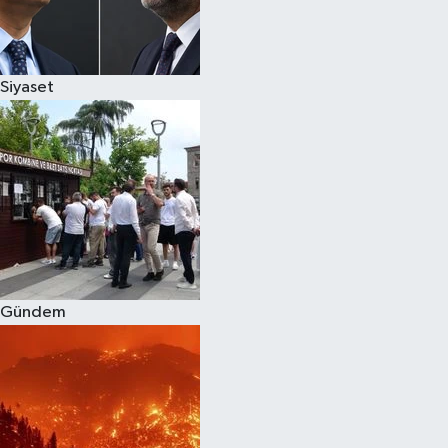
Siyaset
Siyaset
Teknoloji
Televizyon
Yaşam-Çevre
Gündem