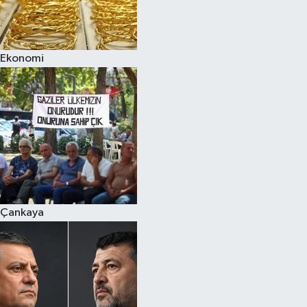
Spor
Ekonomi
Burç Yorumları
Çocuk
Eğitim
Hava Durumu
Kadın
Çankaya
Kim kimdir?
Kültür Sanat
Sağlık