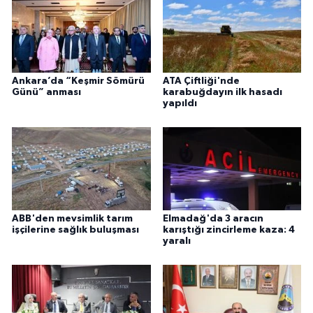
Ankara’da “Keşmir Sömürü
ATA Çiftliği'nde
Günü” anması
karabuğdayın ilk hasadı
yapıldı
ABB'den mevsimlik tarım
Elmadağ'da 3 aracın
işçilerine sağlık buluşması
karıştığı zincirleme kaza: 4
yaralı