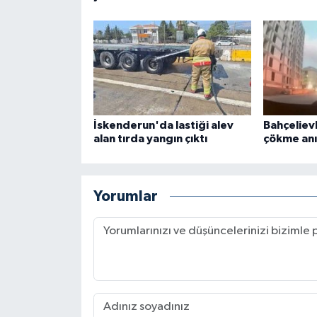
İskenderun'da lastiği alev
Bahçeliev
alan tırda yangın çıktı
çökme anı
Yorumlar