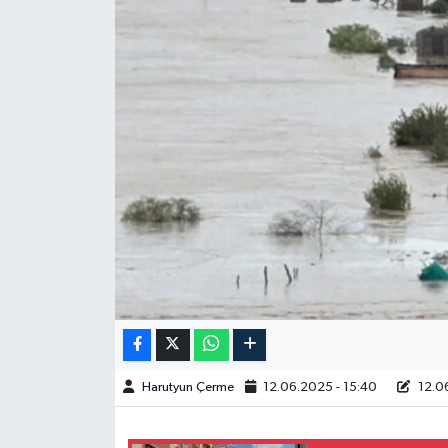
Spor
Burç Yorumları
Çocuk
Eğitim
Hava Durumu
Kadın
Kim kimdir?
Harutyun Çerme
12.06.2025 - 15:40
12.06
Kültür Sanat
Sağlık