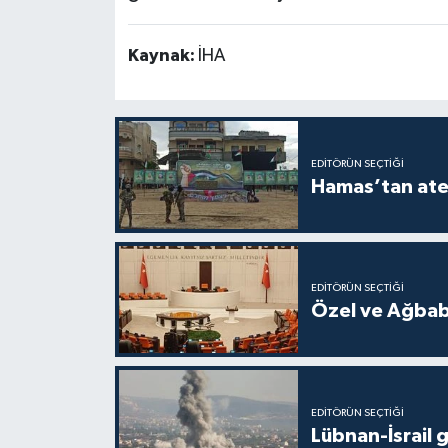
Kaynak:
İHA
EDITÖRÜN SEÇTIĞI
Hamas’tan ateş
EDITÖRÜN SEÇTIĞI
Özel ve Ağbaba
EDITÖRÜN SEÇTIĞI
Lübnan-İsrail 