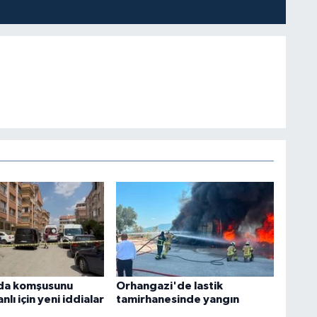
da komşusunu
Orhangazi'de lastik
nlı için yeni iddialar
tamirhanesinde yangın