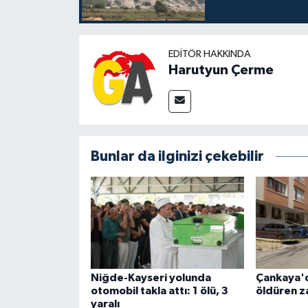
EDITÖR HAKKINDA
Harutyun Çerme
Bunlar da ilginizi çekebilir
Niğde-Kayseri yolunda
Çankaya'
otomobil takla attı: 1 ölü, 3
öldüren za
yaralı