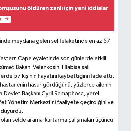
mşusunu öldüren zanlı için yeni iddialar
e
inde meydana gelen sel felaketinde en az 57
stern Cape eyaletinde son günlerde etkili
ükümet Bakanı Velenkosini Hlabisa salı
de 57 kişinin hayatını kaybettiğini ifade etti.
20 hastanenin hasar gördüğünü, yüzlerce ailenin
rika Devlet Başkanı Cyril Ramaphosa, yerel
fet Yönetim Merkezi'ni faaliyete geçirdiğini ve
 duyurdu.
i olan selde arama-kurtarma çalışmaları üçüncü