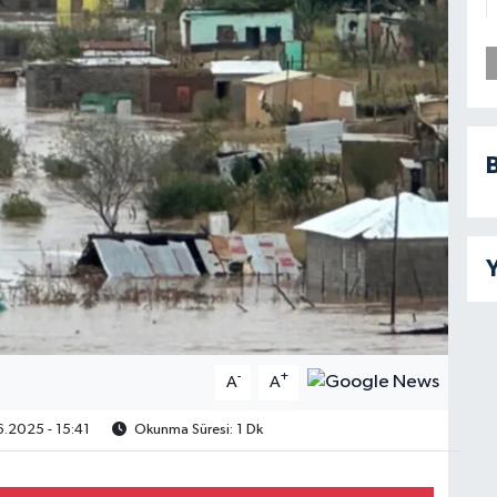
B
Y
-
+
A
A
.2025 - 15:41
Okunma Süresi: 1 Dk