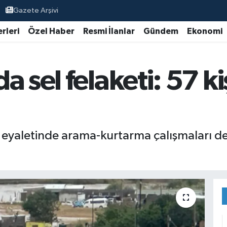
Gazete Arşivi
rleri
Özel Haber
Resmi İlanlar
Gündem
Ekonomi
 sel felaketi: 57 ki
eyaletinde arama-kurtarma çalışmaları de