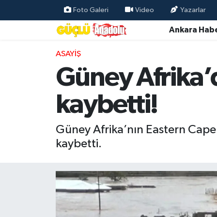
Foto Galeri
Video
Yazarlar
Ankara Habe
Özel Haber
ASAYIŞ
Ankara Haberleri
Güney Afrika’da
Resmi İlanlar
kaybetti!
Ekonomi
Güney Afrika’nın Eastern Cape 
Gündem
kaybetti.
Asayiş
Dünya
Magazin