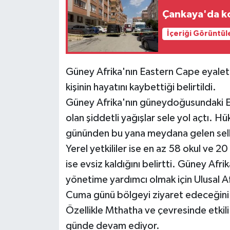
Çankaya'da ko
Siyaset
İçeriği Görüntül
Teknoloji
Güney Afrika'nın Eastern Cape eyalet
Televizyon
kişinin hayatını kaybettiği belirtildi.
Güney Afrika'nın güneydoğusundaki Ea
Yaşam-Çevre
olan şiddetli yağışlar sele yol açtı. H
gününden bu yana meydana gelen seller
Yerel yetkililer ise en az 58 okul ve 
ise evsiz kaldığını belirtti. Güney Af
yönetime yardımcı olmak için Ulusal A
Cuma günü bölgeyi ziyaret edeceğini
Özellikle Mthatha ve çevresinde etkil
günde devam ediyor.