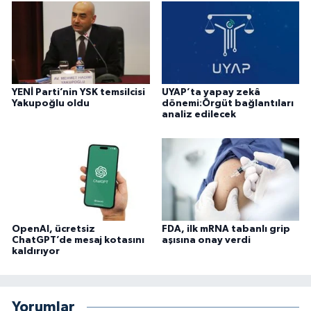
YENİ Parti’nin YSK temsilcisi
UYAP’ta yapay zekâ
Yakupoğlu oldu
dönemi:Örgüt bağlantıları
analiz edilecek
OpenAI, ücretsiz
FDA, ilk mRNA tabanlı grip
ChatGPT’de mesaj kotasını
aşısına onay verdi
kaldırıyor
Yorumlar