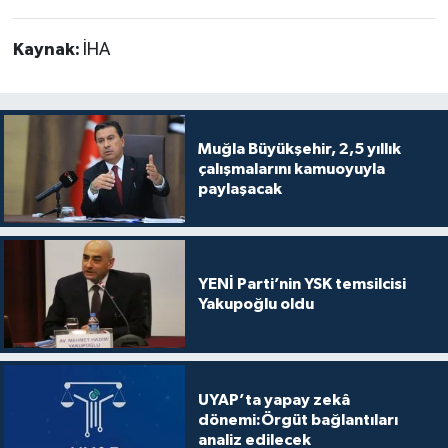
Kaynak:
İHA
Muğla Büyükşehir, 2,5 yıllık
çalışmalarını kamuoyuyla
paylaşacak
YENİ Parti’nin YSK temsilcisi
Yakupoğlu oldu
UYAP’ta yapay zekâ
dönemi:Örgüt bağlantıları
analiz edilecek