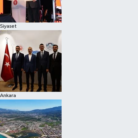
Spor
Siyaset
Burç Yorumları
Çocuk
Eğitim
Hava Durumu
Kadın
Ankara
Kim kimdir?
Kültür Sanat
Sağlık