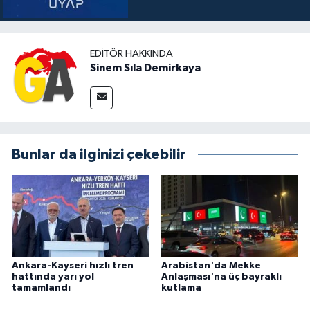
EDITÖR HAKKINDA
Sinem Sıla Demirkaya
Bunlar da ilginizi çekebilir
Ankara-Kayseri hızlı tren
Arabistan'da Mekke
hattında yarı yol
Anlaşması'na üç bayraklı
tamamlandı
kutlama