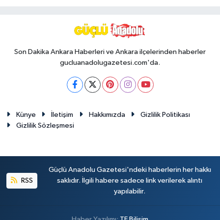
Son Dakika Ankara Haberleri ve Ankara ilçelerinden haberler
gucluanadolugazetesi.com'da.
Künye
İletişim
Hakkımızda
Gizlilik Politikası
Gizlilik Sözleşmesi
Güçlü Anadolu Gazetesi'ndeki haberlerin her hakkı
RSS
saklıdır. İlgili habere sadece link verilerek alıntı
yapılabilir.
Haber Yazılımı:
TE Bilişim