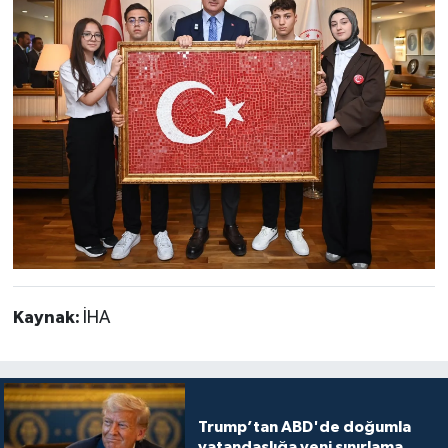
Kaynak:
İHA
Trump’tan ABD'de doğumla
vatandaşlığa yeni sınırlama