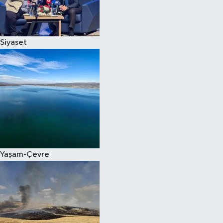
Spor
Siyaset
Burç Yorumları
Çocuk
Eğitim
Hava Durumu
Kadın
Yaşam-Çevre
Kim kimdir?
Kültür Sanat
Sağlık