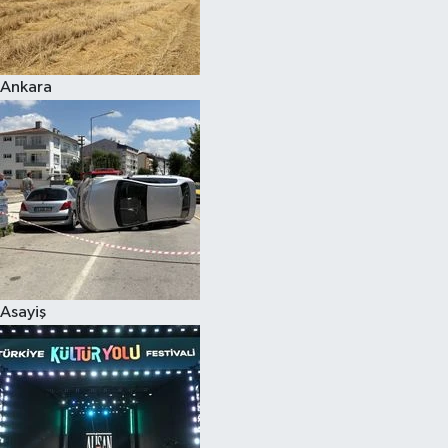
Siyaset
Ankara
Teknoloji
Televizyon
Yaşam-Çevre
Asayiş