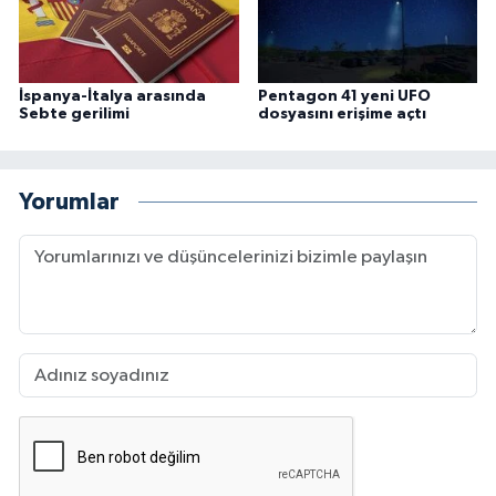
İspanya-İtalya arasında
Pentagon 41 yeni UFO
Sebte gerilimi
dosyasını erişime açtı
Yorumlar