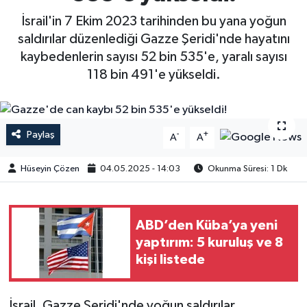
İsrail'in 7 Ekim 2023 tarihinden bu yana yoğun
saldırılar düzenlediği Gazze Şeridi'nde hayatını
kaybedenlerin sayısı 52 bin 535'e, yaralı sayısı
118 bin 491'e yükseldi.
Paylaş
-
+
A
A
Hüseyin Çözen
04.05.2025 - 14:03
Okunma Süresi: 1 Dk
ABD’den Küba’ya yeni
yaptırım: 5 kuruluş ve 8
kişi listede
İsrail, Gazze Şeridi'nde yoğun saldırılar