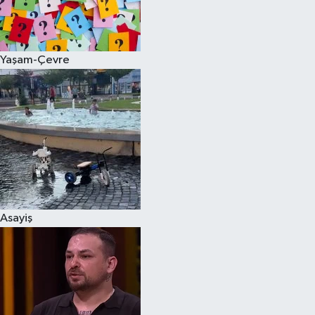
Spor
Yaşam-Çevre
Burç Yorumları
Çocuk
Eğitim
Hava Durumu
Kadın
Asayiş
Kim kimdir?
Kültür Sanat
Sağlık