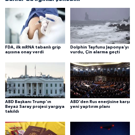
FDA, ilk mRNA tabanlı grip
Dolphin Tayfunu Japonya’yı
aşısına onay verdi
vurdu, Çin alarma geçti
ABD Başkanı Trump’ın
ABD’den Rus enerjisine karşı
Beyaz Saray projesi yargıya
yeni yaptırım planı
takıldı