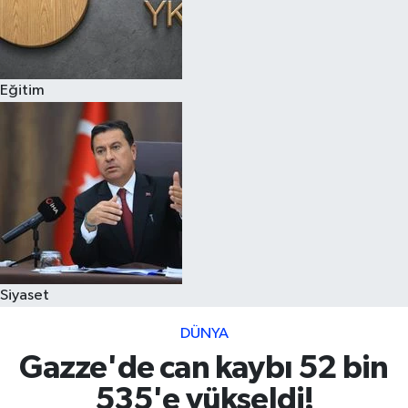
Eğitim
Siyaset
DÜNYA
Gazze'de can kaybı 52 bin
535'e yükseldi!