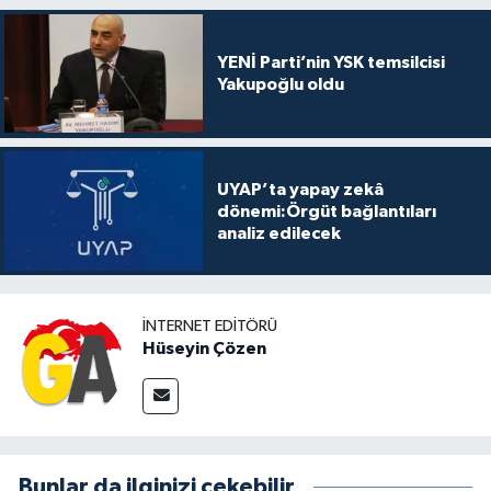
YENİ Parti’nin YSK temsilcisi
Yakupoğlu oldu
UYAP’ta yapay zekâ
dönemi:Örgüt bağlantıları
analiz edilecek
İNTERNET EDITÖRÜ
Hüseyin Çözen
Bunlar da ilginizi çekebilir