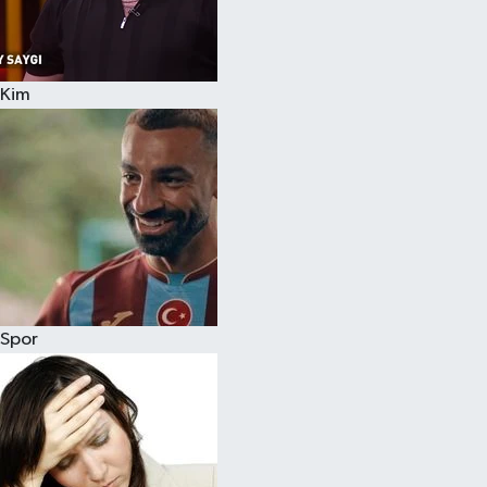
Siyaset
Kim
Teknoloji
Televizyon
Yaşam-Çevre
Spor