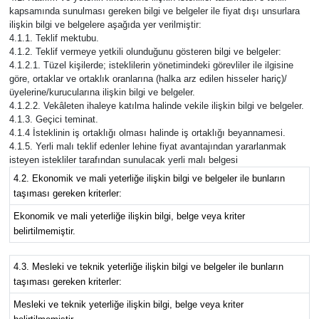
kapsamında sunulması gereken bilgi ve belgeler ile fiyat dışı unsurlara
ilişkin bilgi ve belgelere aşağıda yer verilmiştir:
4.1.1. Teklif mektubu.
4.1.2. Teklif vermeye yetkili olunduğunu gösteren bilgi ve belgeler:
4.1.2.1. Tüzel kişilerde; isteklilerin yönetimindeki görevliler ile ilgisine
göre, ortaklar ve ortaklık oranlarına (halka arz edilen hisseler hariç)/
üyelerine/kurucularına ilişkin bilgi ve belgeler.
4.1.2.2. Vekâleten ihaleye katılma halinde vekile ilişkin bilgi ve belgeler.
4.1.3. Geçici teminat.
4.1.4 İsteklinin iş ortaklığı olması halinde iş ortaklığı beyannamesi.
4.1.5. Yerli malı teklif edenler lehine fiyat avantajından yararlanmak
isteyen istekliler tarafından sunulacak yerli malı belgesi
4.2. Ekonomik ve mali yeterliğe ilişkin bilgi ve belgeler ile bunların
taşıması gereken kriterler:
Ekonomik ve mali yeterliğe ilişkin bilgi, belge veya kriter
belirtilmemiştir.
4.3. Mesleki ve teknik yeterliğe ilişkin bilgi ve belgeler ile bunların
taşıması gereken kriterler:
Mesleki ve teknik yeterliğe ilişkin bilgi, belge veya kriter