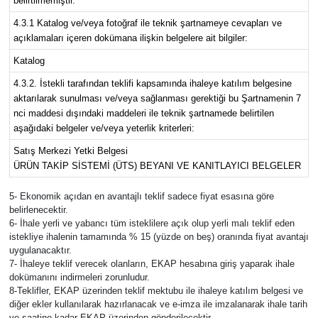
belirtilmemiştir.
4.3.1 Katalog ve/veya fotoğraf ile teknik şartnameye cevapları ve
açıklamaları içeren dokümana ilişkin belgelere ait bilgiler:
Katalog
4.3.2. İstekli tarafından teklifi kapsamında ihaleye katılım belgesine
aktarılarak sunulması ve/veya sağlanması gerektiği bu Şartnamenin 7
nci maddesi dışındaki maddeleri ile teknik şartnamede belirtilen
aşağıdaki belgeler ve/veya yeterlik kriterleri:
Satış Merkezi Yetki Belgesi
ÜRÜN TAKİP SİSTEMİ (ÜTS) BEYANI VE KANITLAYICI BELGELER
5- Ekonomik açıdan en avantajlı teklif sadece fiyat esasına göre
belirlenecektir.
6- İhale yerli ve yabancı tüm isteklilere açık olup yerli malı teklif eden
istekliye ihalenin tamamında % 15 (yüzde on beş) oranında fiyat avantajı
uygulanacaktır.
7- İhaleye teklif verecek olanların, EKAP hesabına giriş yaparak ihale
dokümanını indirmeleri zorunludur.
8-Teklifler, EKAP üzerinden teklif mektubu ile ihaleye katılım belgesi ve
diğer ekler kullanılarak hazırlanacak ve e-imza ile imzalanarak ihale tarih
ve saatine kadar EKAP üzerinden gönderilecektir.