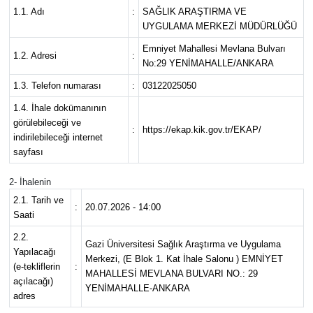
1.1. Adı
:
SAĞLIK ARAŞTIRMA VE
Spor
UYGULAMA MERKEZİ MÜDÜRLÜĞÜ
Emniyet Mahallesi Mevlana Bulvarı
1.2. Adresi
:
Burç Yorumları
No:29 YENİMAHALLE/ANKARA
1.3. Telefon numarası
:
03122025050
Çocuk
1.4. İhale dokümanının
görülebileceği ve
:
https://ekap.kik.gov.tr/EKAP/
Eğitim
indirilebileceği internet
sayfası
Hava Durumu
2- İhalenin
2.1. Tarih ve
Kadın
:
20.07.2026 - 14:00
Saati
2.2.
Kim kimdir?
Gazi Üniversitesi Sağlık Araştırma ve Uygulama
Yapılacağı
Merkezi, (E Blok 1. Kat İhale Salonu ) EMNİYET
(e-tekliflerin
:
MAHALLESİ MEVLANA BULVARI NO.: 29
Kültür Sanat
açılacağı)
YENİMAHALLE-ANKARA
adres
Sağlık