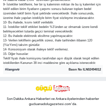
9- İstekliler tekliflerini, her bir iş kaleminin miktarı ile bu iş kalemleri için
teklif edilen birim fiyatların çarpımı sonucu bulunan toplam bedel
üzerinden teklif birim fiyat şeklinde vereceklerdir. İhale sonucunda,
üzerine ihale yapılan istekliyle birim fiyat sözleşme imzalanacaktır.
10- Bu ihalede, kısmı teklif verilebilir.
11- İstekliler teklif ettikleri bedelin %3’ünden az olmamak üzere kendi
belirleyecekleri tutarda geçici teminat vereceklerdir.
12- Bu ihalede elektronik eksiltme yapılmayacaktır.
13- Verilen tekliflerin geçerlilik süresi, ihale tarihinden itibaren 120
(YüzYirmi) takvim günüdür.
14- Konsorsiyum olarak ihaleye teklif verilemez.
15- Diğer hususlar:
Teklif fiyatı ihale komisyonu tarafından aşırı düşük olarak tespit edilen
isteklilerden Kanunun 38 inci maddesine göre açıklama istenecektir.
#ilangovtr
Basın No ILN02494012
Son Dakika Ankara Haberleri ve Ankara ilçelerinden haberler
gucluanadolugazetesi.com'da.