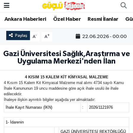
Ankara Haberleri
Özel Haber
Resmi İlanlar
Gü
Özel Haber
Paylaş
-
+
22.06.2026 - 00:00
A
A
Ankara Haberleri
Gazi Üniversitesi Sağlık,Araştırma ve
Resmi İlanlar
Uygulama Merkezi'nden İlan
Ekonomi
4 KISIM 15 KALEM KİT KİMYASAL MALZEME
4 Kısım 15 Kalem Kit Kimyasal Malzeme mal alımı 4734 sayılı Kamu
Gündem
İhale Kanununun 19 uncu maddesine göre açık ihale usulü ile ihale
edilecektir.
Asayiş
İhaleye ilişkin ayrıntılı bilgiler aşağıda yer almaktadır:
İhale Kayıt Numarası (İKN)
:
2026/1121976
Dünya
1- İdarenin
Magazin
GAZİ ÜNİVERSİTESİ REKTÖRLÜĞÜ