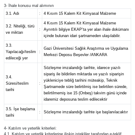
3- İhale konusu mal alımının
3.1. Adı
:
4 Kısım 15 Kalem Kit Kimyasal Malzeme
Siyaset
4 Kısım 15 Kalem Kit Kimyasal Malzeme
3.2. Niteliği, türü
Teknoloji
:
Ayrıntılı bilgiye EKAP’ta yer alan ihale dokümanı
ve miktarı
içinde bulunan idari şartnameden ulaşılabilir.
Televizyon
3.3.
Gazi Üniversitesi Sağlık Araştırma ve Uygulama
Yapılacağı/teslim
:
Merkezi Deposu Beşevler /ANKARA
edileceği yer
Yaşam-Çevre
Sözleşme imzalandığı tarihte, idarece yazılı
sipariş ile bildirilen miktarda ve yazılı siparişin
3.4.
yükleniciye tebliğ tarihini müteakip, Teknik
Süresi/teslim
:
Şartnamede süre belirtilmiş ise belirtilen sürede,
tarihi
belirtilmemiş ise 15 (Onbeş) takvim günü içinde
idaremiz deposuna teslim edilecektir
3.5. İşe başlama
:
Sözleşme imzalandığı tarihte işe başlanılacaktır
tarihi
4- Katılım ve yeterlik kriterleri:
4.1. Katılım ve yeterlik kriterlerine ilişkin istekliler tarafından e-teklif