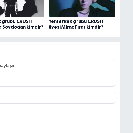
k grubu CRUSH
Yeni erkek grubu CRUSH
a Soydoğan kimdir?
üyesi Miraç Fırat kimdir?