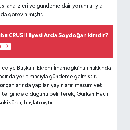
asi analizleri ve gündeme dair yorumlarıyla
nda görev almıştır.
ubu CRUSH üyesi Arda Soydoğan kimdir?
e
lediye Başkanı Ekrem İmamoğlu’nun hakkında
asında yer almasıyla gündeme gelmiştir.
organlarında yapılan yayınların masumiyet
a niteliğinde olduğunu belirterek, Gürkan Hacır
uki süreç başlatmıştır.