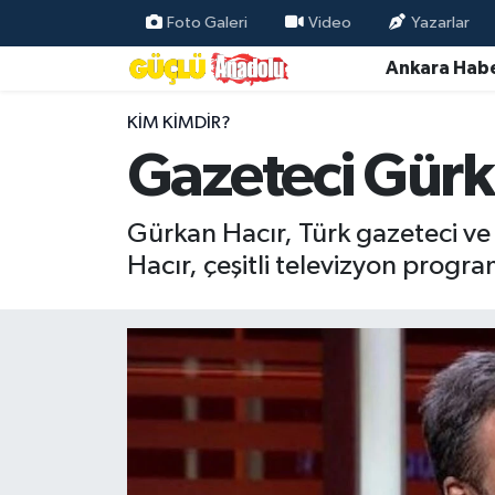
Foto Galeri
Video
Yazarlar
Ankara Habe
Özel Haber
KIM KIMDIR?
Ankara Haberleri
Gazeteci Gürk
Resmi İlanlar
Gürkan Hacır, Türk gazeteci ve
Ekonomi
Hacır, çeşitli televizyon progr
Gündem
Asayiş
Dünya
Magazin