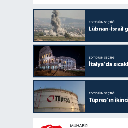
EDITÖRÜN SEÇTIĞI
Lübnan-İsrail 
EDITÖRÜN SEÇTIĞI
İtalya’da sıcak
EDITÖRÜN SEÇTIĞI
Tüpraş’ın ikinc
MUHABIR