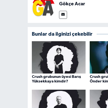
Gökçe Acar
Bunlar da ilginizi çekebilir
Crush grubunun üyesi Barış
Crush gru
Yüksekkaya kimdir?
Önder ki