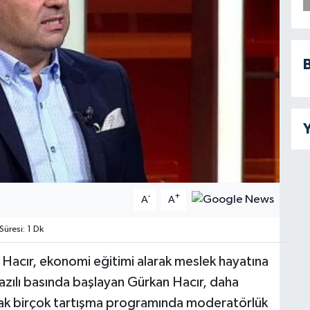
B
Y
-
+
A
A
resi: 1 Dk
Hacır, ekonomi eğitimi alarak meslek hayatına
yazılı basında başlayan Gürkan Hacır, daha
rak birçok tartışma programında moderatörlük