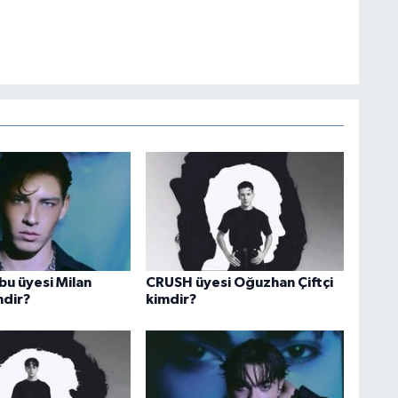
bu üyesi Milan
CRUSH üyesi Oğuzhan Çiftçi
mdir?
kimdir?