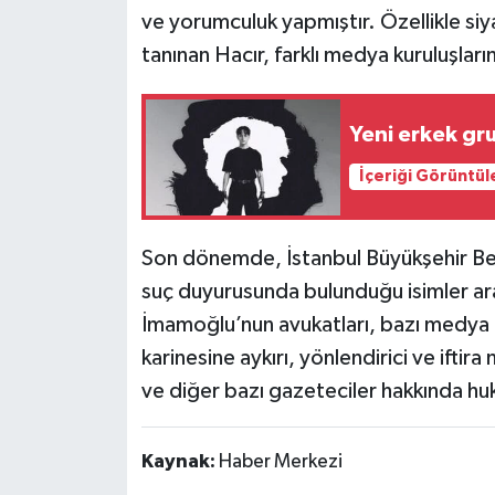
ve yorumculuk yapmıştır. Özellikle siy
Siyaset
tanınan Hacır, farklı medya kuruluşları
Teknoloji
Yeni erkek gr
Televizyon
İçeriği Görüntül
Yaşam-Çevre
Son dönemde, İstanbul Büyükşehir Be
suç duyurusunda bulunduğu isimler ar
İmamoğlu’nun avukatları, bazı medya 
karinesine aykırı, yönlendirici ve iftir
ve diğer bazı gazeteciler hakkında huk
Kaynak:
Haber Merkezi