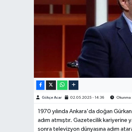
Spor
Burç Yorumları
Çocuk
Eğitim
Hava Durumu
Kadın
Gökçe Acar
02.05.2025 - 14:36
Okunma Sü
Kim kimdir?
1970 yılında Ankara'da doğan Gürkan 
Kültür Sanat
adım atmıştır. Gazetecilik kariyerine 
sonra televizyon dünyasına adım ata
Sağlık