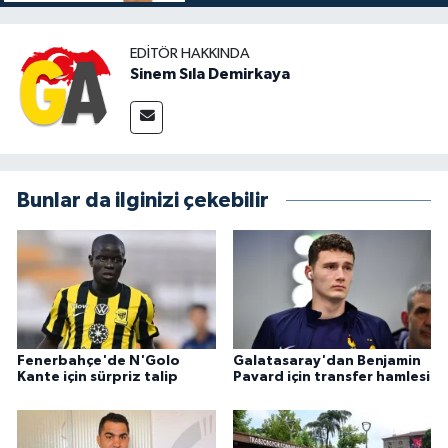
EDITÖR HAKKINDA
Sinem Sıla Demirkaya
Bunlar da ilginizi çekebilir
Fenerbahçe'de N'Golo
Galatasaray'dan Benjamin
Kante için sürpriz talip
Pavard için transfer hamlesi