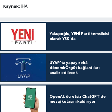
Kaynak:
İHA
Yakupoğlu, YENİ Parti temsilcisi
olarak YSK’da
UYAP’ta yapay zekâ
dönemi:Örgüt bağlantıları
analiz edilecek
OpenAI, ücretsiz ChatGPT’de
mesaj kotasını kaldırıyor