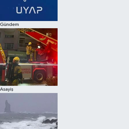
Spor
Gündem
Burç Yorumları
Çocuk
Eğitim
Hava Durumu
Kadın
Asayiş
Kim kimdir?
Kültür Sanat
Sağlık