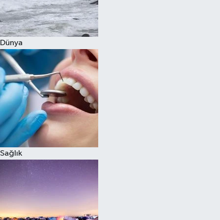
Siyaset
Dünya
Teknoloji
Televizyon
Yaşam-Çevre
Sağlık