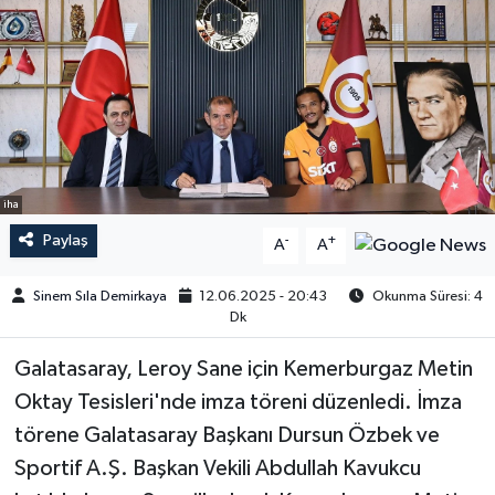
iha
Paylaş
-
+
A
A
Sinem Sıla Demirkaya
12.06.2025 - 20:43
Okunma Süresi: 4
Dk
Galatasaray, Leroy Sane için Kemerburgaz Metin
Oktay Tesisleri'nde imza töreni düzenledi. İmza
törene Galatasaray Başkanı Dursun Özbek ve
Sportif A.Ş. Başkan Vekili Abdullah Kavukcu