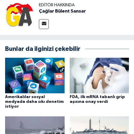
EDITÖR HAKKINDA
Çağlar Bülent Sansar
Bunlar da ilginizi çekebilir
Amerikalılar sosyal
FDA, ilk mRNA tabanlı grip
medyada daha sıkı denetim
aşısına onay verdi
istiyor