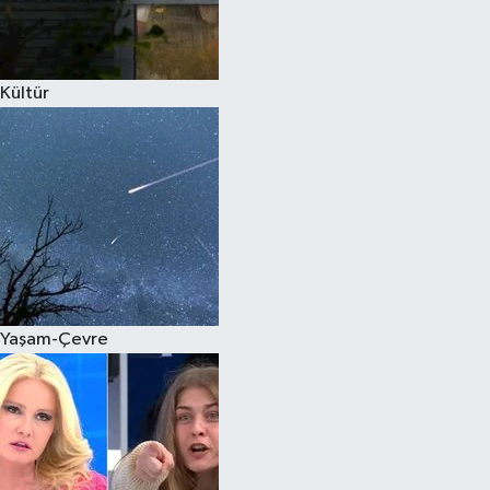
Spor
Kültür
Burç Yorumları
Çocuk
Eğitim
Hava Durumu
Kadın
Yaşam-Çevre
Kim kimdir?
Kültür Sanat
Sağlık