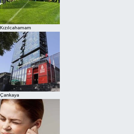
Kızılcahamam
Çankaya