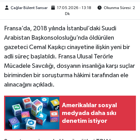
Çağlar Bülent Sansar
17.05.2026 - 13:18
Okunma Süresi: 2
Dk
Fransa’da, 2018 yılında İstanbul’daki Suudi
Arabistan Başkonsolosluğu’nda öldürülen
gazeteci Cemal Kaşıkçı cinayetine ilişkin yeni bir
adli süreç başlatıldı. Fransa Ulusal Terörle
Mücadele Savcılığı, dosyanın insanlığa karşı suçlar
biriminden bir soruşturma hâkimi tarafından ele
alınacağını açıkladı.
Amerikalılar sosyal
medyada daha sıkı
denetim istiyor