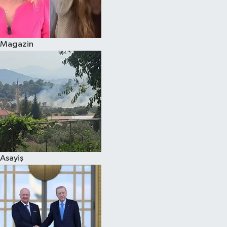
Siyaset
Magazin
Teknoloji
Televizyon
Yaşam-Çevre
Asayiş