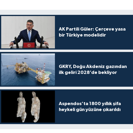
AK Partili Güler: Çerçeve yasa
bir Türkiye modelidir
GKRY, Doğu Akdeniz gazından
ilk geliri 2028’de bekliyor
Aspendos’ta 1800 yıllık şifa
heykeli gün yüzüne çıkarıldı