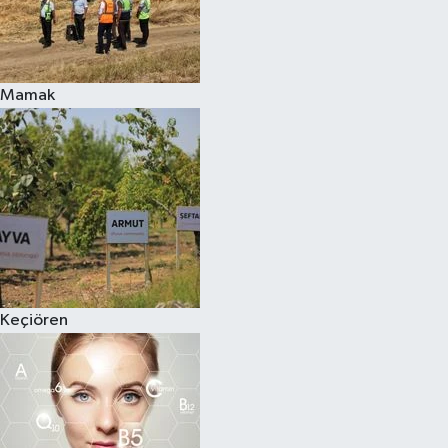
Mamak
Keçiören