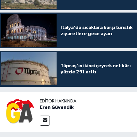
İtalya’da sıcaklara karşı turistik
ziyaretlere gece ayarı
Tüpraş’ın ikinci çeyrek net kârı
yüzde 291 arttı
EDITÖR HAKKINDA
Eren Güvendik