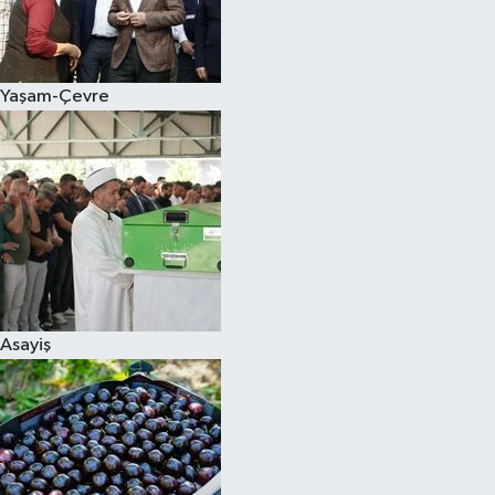
Siyaset
Yaşam-Çevre
Teknoloji
Televizyon
Yaşam-Çevre
Asayiş