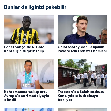
Bunlar da ilginizi çekebilir
Fenerbahçe'de N'Golo
Galatasaray'dan Benjamin
Kante için sürpriz talip
Pavard için transfer hamlesi
Kahramanmaraşlı sporcu
Trabzon'da Salah coşkusu:
Avrupa'dan 4 madalyayla
Kent, yıldız futbolcuyu
döndü
bekliyor