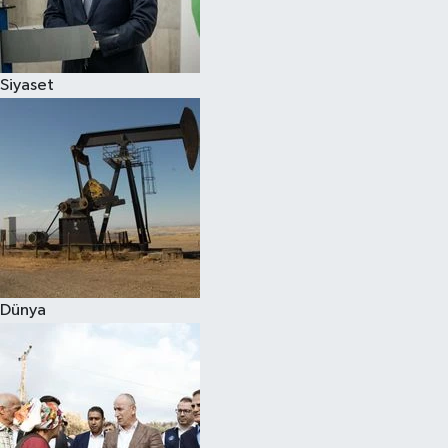
Spor
Siyaset
Burç Yorumları
Çocuk
Eğitim
Hava Durumu
Kadın
Dünya
Kim kimdir?
Kültür Sanat
Sağlık