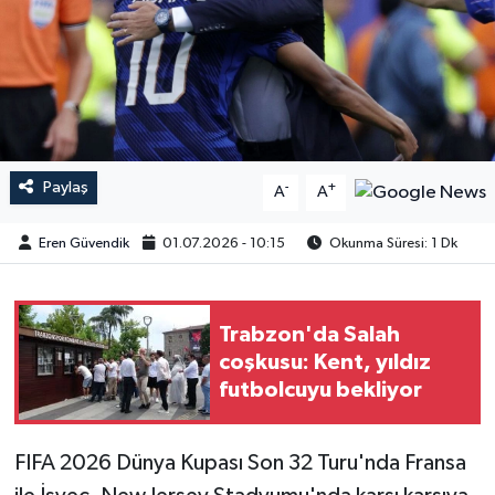
Paylaş
-
+
A
A
Eren Güvendik
01.07.2026 - 10:15
Okunma Süresi: 1 Dk
Trabzon'da Salah
coşkusu: Kent, yıldız
futbolcuyu bekliyor
FIFA 2026 Dünya Kupası Son 32 Turu'nda Fransa