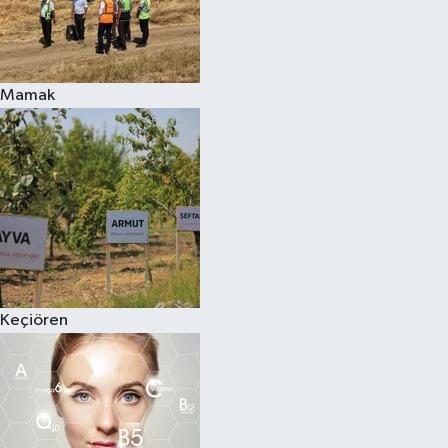
Mamak
Keçiören