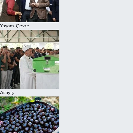
Siyaset
Yaşam-Çevre
Teknoloji
Televizyon
Yaşam-Çevre
Asayiş