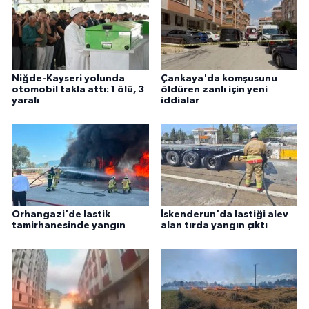
Niğde-Kayseri yolunda
Çankaya'da komşusunu
otomobil takla attı: 1 ölü, 3
öldüren zanlı için yeni
yaralı
iddialar
Orhangazi'de lastik
İskenderun'da lastiği alev
tamirhanesinde yangın
alan tırda yangın çıktı