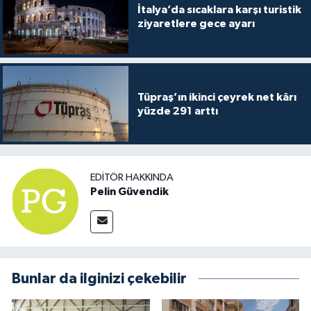
İtalya’da sıcaklara karşı turistik
ziyaretlere gece ayarı
Tüpraş’ın ikinci çeyrek net kârı
yüzde 291 arttı
EDITÖR HAKKINDA
Pelin Güvendik
Bunlar da ilginizi çekebilir