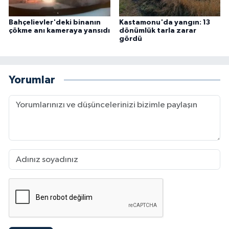
Bahçelievler'deki binanın
Kastamonu'da yangın: 13
çökme anı kameraya yansıdı
dönümlük tarla zarar
gördü
Yorumlar