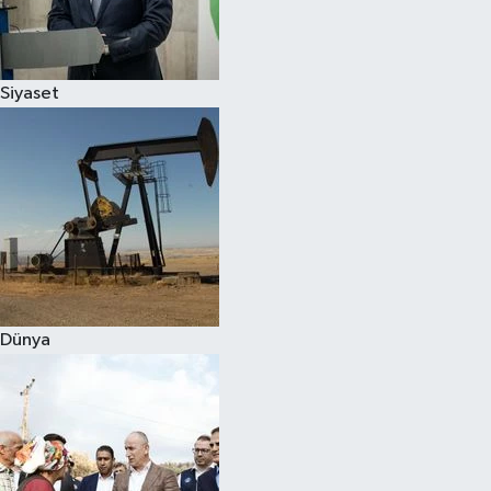
Spor
Siyaset
Burç Yorumları
Çocuk
Eğitim
Hava Durumu
Kadın
Dünya
Kim kimdir?
Kültür Sanat
Sağlık