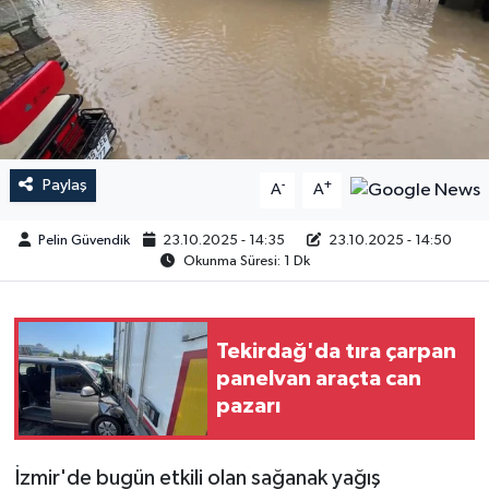
Paylaş
-
+
A
A
Pelin Güvendik
23.10.2025 - 14:35
23.10.2025 - 14:50
Okunma Süresi: 1 Dk
Tekirdağ'da tıra çarpan
panelvan araçta can
pazarı
İzmir'de bugün etkili olan sağanak yağış