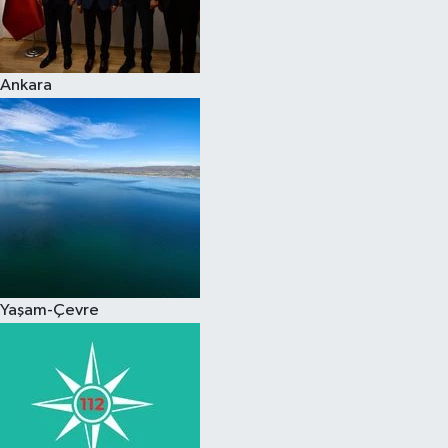
Spor
Ankara
Burç Yorumları
Çocuk
Eğitim
Hava Durumu
Kadın
Yaşam-Çevre
Kim kimdir?
Kültür Sanat
Sağlık