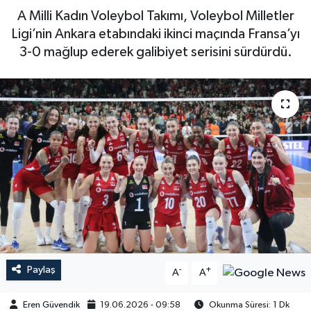
A Milli Kadın Voleybol Takımı, Voleybol Milletler
Ligi’nin Ankara etabındaki ikinci maçında Fransa’yı
3-0 mağlup ederek galibiyet serisini sürdürdü.
Paylaş
-
+
A
A
Eren Güvendik
19.06.2026 - 09:58
Okunma Süresi: 1 Dk