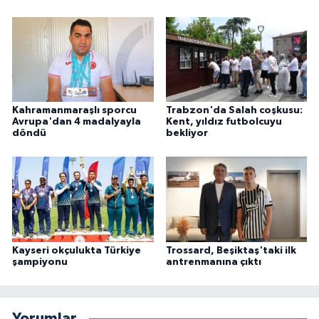
Kahramanmaraşlı sporcu
Trabzon'da Salah coşkusu:
Avrupa'dan 4 madalyayla
Kent, yıldız futbolcuyu
döndü
bekliyor
Kayseri okçulukta Türkiye
Trossard, Beşiktaş'taki ilk
şampiyonu
antrenmanına çıktı
Yorumlar