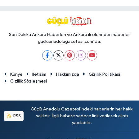
Son Dakika Ankara Haberleri ve Ankara ilçelerinden haberler
gucluanadolugazetesi.com'da.
Künye
İletişim
Hakkımızda
Gizlilik Politikası
Gizlilik Sözleşmesi
Güçlü Anadolu Gazetesi'ndeki haberlerin her hakkı
RSS
saklıdır. İlgili habere sadece link verilerek alıntı
yapılabilir.