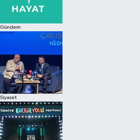
Siyaset
Gündem
Teknoloji
Televizyon
Yaşam-Çevre
Siyaset