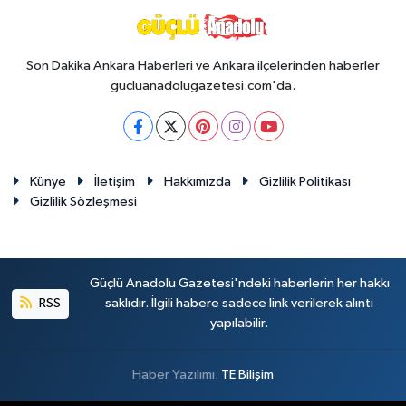
Son Dakika Ankara Haberleri ve Ankara ilçelerinden haberler
gucluanadolugazetesi.com'da.
Künye
İletişim
Hakkımızda
Gizlilik Politikası
Gizlilik Sözleşmesi
Güçlü Anadolu Gazetesi'ndeki haberlerin her hakkı
RSS
saklıdır. İlgili habere sadece link verilerek alıntı
yapılabilir.
Haber Yazılımı:
TE Bilişim