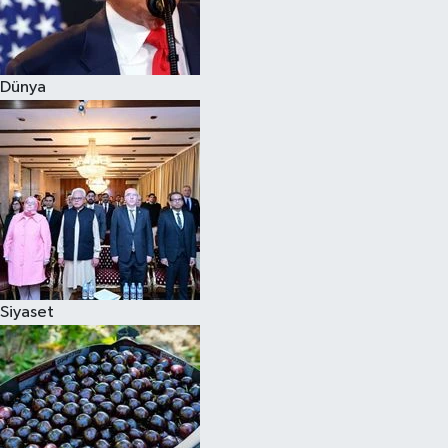
Siyaset
Dünya
Teknoloji
Televizyon
Yaşam-Çevre
Siyaset