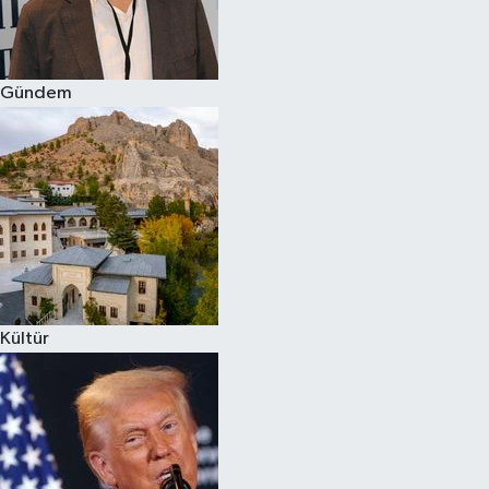
Spor
Gündem
Burç Yorumları
Çocuk
Eğitim
Hava Durumu
Kadın
Kültür
Kim kimdir?
Kültür Sanat
Sağlık