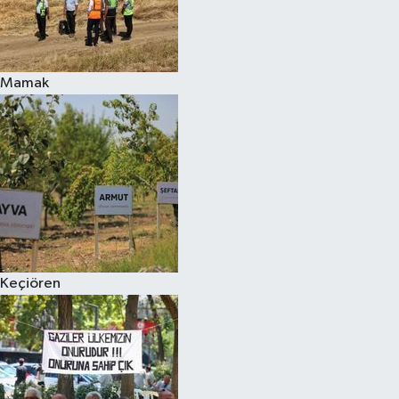
Mamak
Keçiören