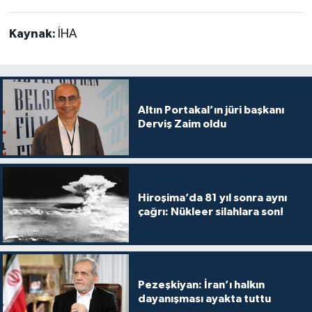
Kaynak:
İHA
Altın Portakal’ın jüri başkanı
Derviş Zaim oldu
Hiroşima’da 81 yıl sonra aynı
çağrı: Nükleer silahlara son!
Pezeşkiyan: İran’ı halkın
dayanışması ayakta tuttu