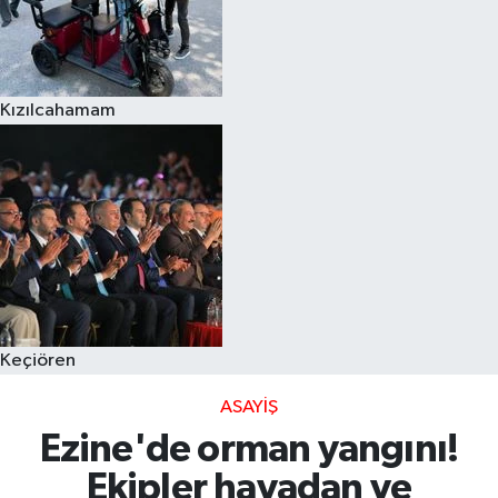
Kızılcahamam
Keçiören
ASAYIŞ
Ezine'de orman yangını!
Ekipler havadan ve