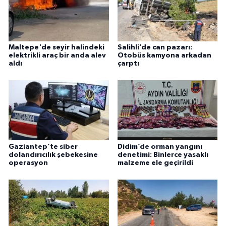
Maltepe'de seyir halindeki
Salihli’de can pazarı:
elektrikli araç bir anda alev
Otobüs kamyona arkadan
aldı
çarptı
Gaziantep’te siber
Didim’de orman yangını
dolandırıcılık şebekesine
denetimi: Binlerce yasaklı
operasyon
malzeme ele geçirildi