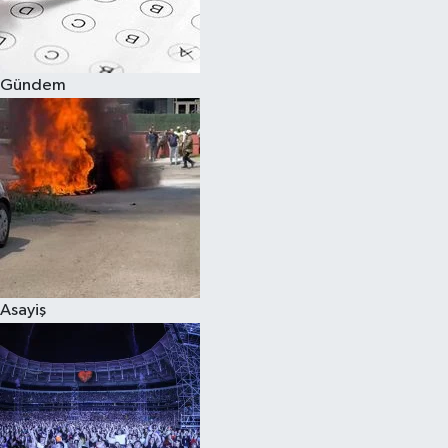
Spor
Gündem
Burç Yorumları
Çocuk
Eğitim
Hava Durumu
Kadın
Asayiş
Kim kimdir?
Kültür Sanat
Sağlık