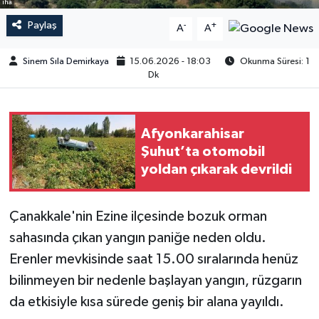
iha
Paylaş
-
+
A
A
Sinem Sıla Demirkaya
15.06.2026 - 18:03
Okunma Süresi: 1
Dk
Afyonkarahisar
Şuhut’ta otomobil
yoldan çıkarak devrildi
Çanakkale'nin Ezine ilçesinde bozuk orman
sahasında çıkan yangın paniğe neden oldu.
Erenler mevkisinde saat 15.00 sıralarında henüz
bilinmeyen bir nedenle başlayan yangın, rüzgarın
da etkisiyle kısa sürede geniş bir alana yayıldı.