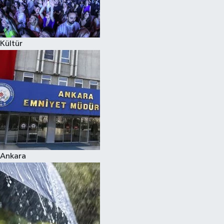
Siyaset
Kültür
Teknoloji
Televizyon
Yaşam-Çevre
Ankara