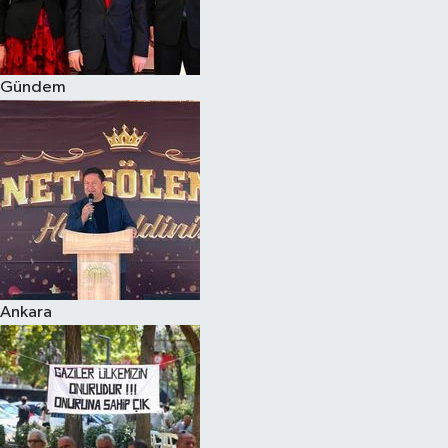
Siyaset
Gündem
Teknoloji
Televizyon
Yaşam-Çevre
Ankara