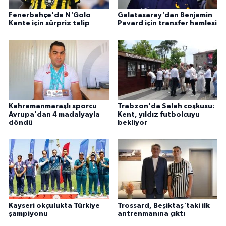
Fenerbahçe'de N'Golo
Galatasaray'dan Benjamin
Kante için sürpriz talip
Pavard için transfer hamlesi
Kahramanmaraşlı sporcu
Trabzon'da Salah coşkusu:
Avrupa'dan 4 madalyayla
Kent, yıldız futbolcuyu
döndü
bekliyor
Kayseri okçulukta Türkiye
Trossard, Beşiktaş'taki ilk
şampiyonu
antrenmanına çıktı