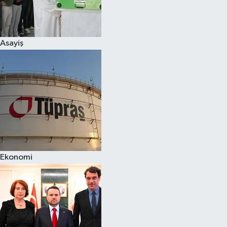
Spor
Asayiş
Burç Yorumları
Çocuk
Eğitim
Hava Durumu
Kadın
Ekonomi
Kim kimdir?
Kültür Sanat
Sağlık