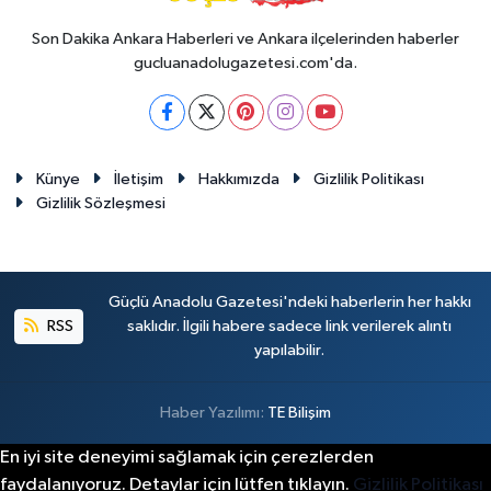
Son Dakika Ankara Haberleri ve Ankara ilçelerinden haberler
gucluanadolugazetesi.com'da.
Künye
İletişim
Hakkımızda
Gizlilik Politikası
Gizlilik Sözleşmesi
Güçlü Anadolu Gazetesi'ndeki haberlerin her hakkı
RSS
saklıdır. İlgili habere sadece link verilerek alıntı
yapılabilir.
Haber Yazılımı:
TE Bilişim
En iyi site deneyimi sağlamak için çerezlerden
faydalanıyoruz. Detaylar için lütfen tıklayın.
Gizlilik Politikası