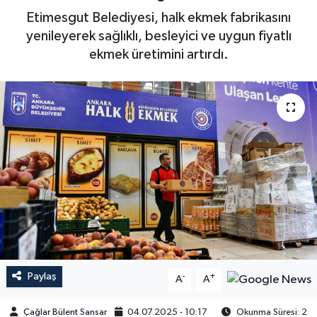
Etimesgut Belediyesi, halk ekmek fabrikasını
yenileyerek sağlıklı, besleyici ve uygun fiyatlı
ekmek üretimini artırdı.
Paylaş
-
+
A
A
Çağlar Bülent Sansar
04.07.2025 - 10:17
Okunma Süresi: 2