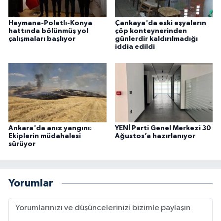
Haymana-Polatlı-Konya
Çankaya'da eski eşyaların
hattında bölünmüş yol
çöp konteynerinden
çalışmaları başlıyor
günlerdir kaldırılmadığı
iddia edildi
Ankara'da anız yangını:
YENİ Parti Genel Merkezi 30
Ekiplerin müdahalesi
Ağustos’a hazırlanıyor
sürüyor
Yorumlar