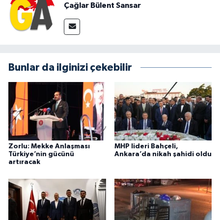
Çağlar Bülent Sansar
Bunlar da ilginizi çekebilir
Zorlu: Mekke Anlaşması
MHP lideri Bahçeli,
Türkiye’nin gücünü
Ankara’da nikah şahidi oldu
artıracak