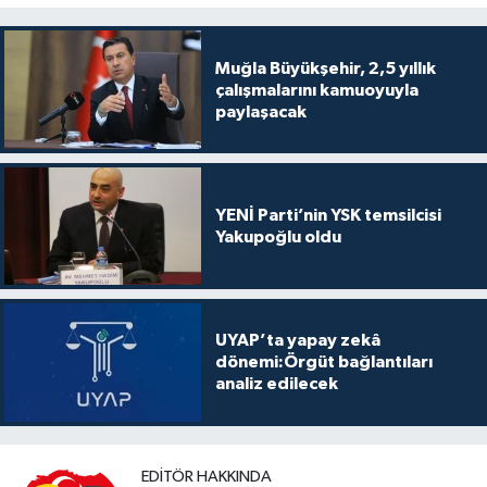
Muğla Büyükşehir, 2,5 yıllık
çalışmalarını kamuoyuyla
paylaşacak
YENİ Parti’nin YSK temsilcisi
Yakupoğlu oldu
UYAP’ta yapay zekâ
dönemi:Örgüt bağlantıları
analiz edilecek
EDITÖR HAKKINDA