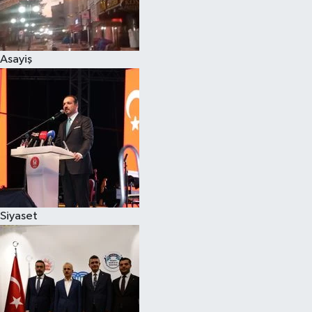
Spor
Asayiş
Burç Yorumları
Çocuk
Eğitim
Hava Durumu
Kadın
Siyaset
Kim kimdir?
Kültür Sanat
Sağlık