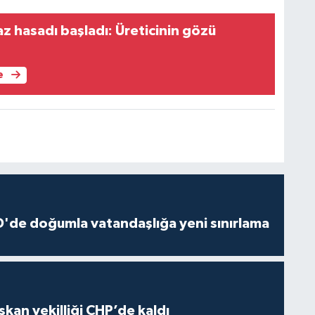
z hasadı başladı: Üreticinin gözü
e
'de doğumla vatandaşlığa yeni sınırlama
kan vekilliği CHP’de kaldı