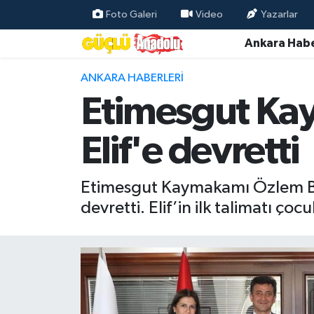
Foto Galeri
Video
Yazarlar
Ankara Habe
Özel Haber
ANKARA HABERLERI
Ankara Haberleri
Etimesgut Ka
Resmi İlanlar
Elif'e devretti
Ekonomi
Etimesgut Kaymakamı Özlem Bozk
Gündem
devretti. Elif’in ilk talimatı çocu
Asayiş
Dünya
Magazin