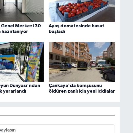
i Genel Merkezi 30
Ayaş domatesinde hasat
 hazırlanıyor
başladı
yun Dünyası'ndan
Çankaya'da komşusunu
k yararlandı
öldüren zanlı için yeni iddialar