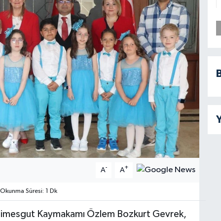
B
Y
-
+
A
A
Okunma Süresi: 1 Dk
n Etimesgut Kaymakamı Özlem Bozkurt Gevrek,