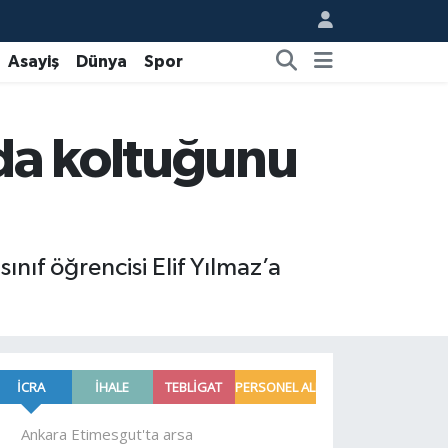
Asayiş
Dünya
Spor
da koltuğunu
ıf öğrencisi Elif Yılmaz’a