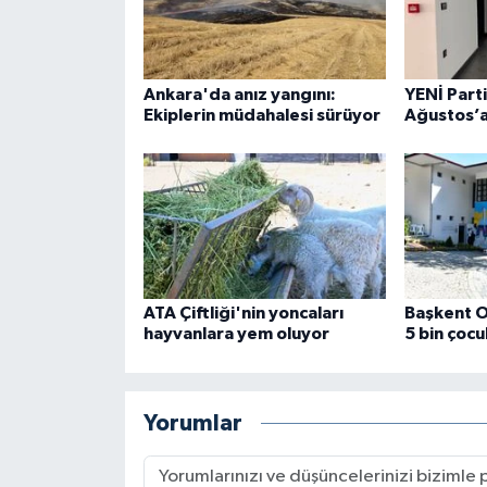
Ankara'da anız yangını:
YENİ Part
Ekiplerin müdahalesi sürüyor
Ağustos’a
ATA Çiftliği'nin yoncaları
Başkent O
hayvanlara yem oluyor
5 bin çocu
Yorumlar