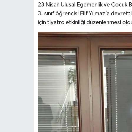
23 Nisan Ulusal Egemenlik ve Çocuk B
3. sınıf öğrencisi Elif Yılmaz’a devret
Siyaset
için tiyatro etkinliği düzenlenmesi old
Teknoloji
Televizyon
Yaşam-Çevre