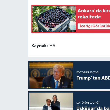
Ankara'da kira
rekoltede
İçeriği Görüntül
Kaynak:
İHA
EDITÖRÜN SEÇTIĞI
Trump’tan ABD
EDITÖRÜN SEÇTIĞI
Üsküdar’da baş