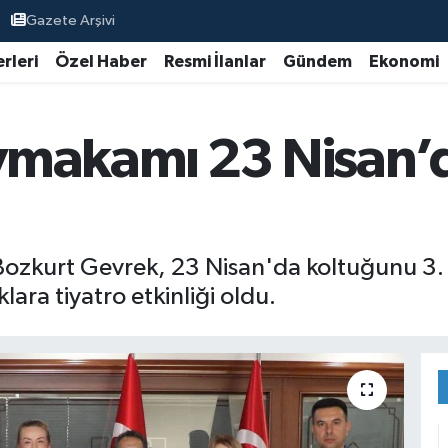
Gazete Arşivi
rleri
Özel Haber
Resmi İlanlar
Gündem
Ekonomi
ymakamı 23 Nisan’
urt Gevrek, 23 Nisan'da koltuğunu 3. sın
klara tiyatro etkinliği oldu.