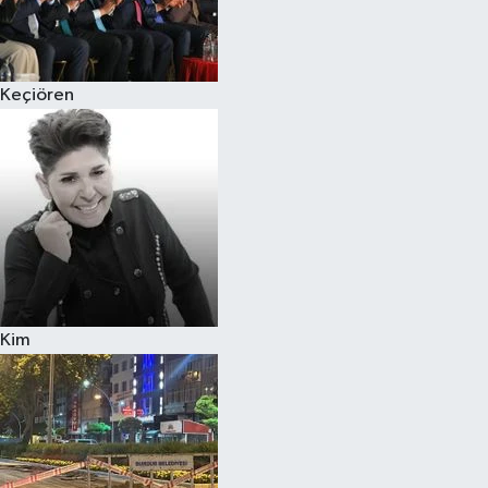
Siyaset
Keçiören
Teknoloji
Televizyon
Yaşam-Çevre
Kim