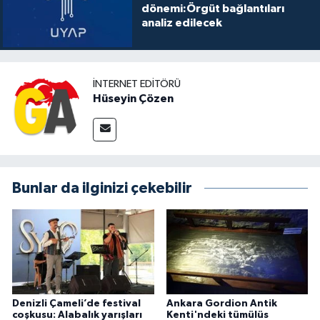
dönemi:Örgüt bağlantıları
analiz edilecek
İNTERNET EDITÖRÜ
Hüseyin Çözen
Bunlar da ilginizi çekebilir
Denizli Çameli’de festival
Ankara Gordion Antik
coşkusu: Alabalık yarışları
Kenti'ndeki tümülüs