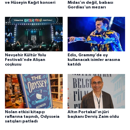
ve Hüseyin Kağıt konseri
Midas’ın değil, babası
Gordias'un mezarı
Nevşehir Kültür Yolu
Edis, Grammy’de oy
Festivali'nde Alişan
kullanacak isimler arasına
coşkusu
katıldı
Nolan etkisi kitapçı
Altın Portakal’ın jüri
raflarına taşındı, Odysseia
başkanı Derviş Zaim oldu
satışları patladı