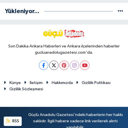
Yükleniyor...
Son Dakika Ankara Haberleri ve Ankara ilçelerinden haberler
gucluanadolugazetesi.com'da.
Künye
İletişim
Hakkımızda
Gizlilik Politikası
Gizlilik Sözleşmesi
Güçlü Anadolu Gazetesi'ndeki haberlerin her hakkı
RSS
saklıdır. İlgili habere sadece link verilerek alıntı
yapılabilir.