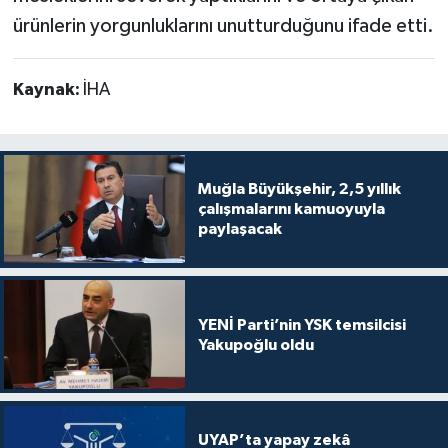
ürünlerin yorgunluklarını unutturduğunu ifade etti.
Kaynak:
İHA
Muğla Büyükşehir, 2,5 yıllık
çalışmalarını kamuoyuyla
paylaşacak
YENİ Parti’nin YSK temsilcisi
Yakupoğlu oldu
UYAP’ta yapay zekâ