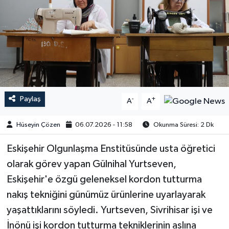
Paylaş
-
+
A
A
Hüseyin Çözen
06.07.2026 - 11:58
Okunma Süresi: 2 Dk
​​​​​​Eskişehir Olgunlaşma Enstitüsünde usta öğretici
olarak görev yapan Gülnihal Yurtseven,
Eskişehir'e özgü geleneksel kordon tutturma
nakış tekniğini günümüz ürünlerine uyarlayarak
yaşattıklarını söyledi. Yurtseven, Sivrihisar işi ve
İnönü işi kordon tutturma tekniklerinin aslına