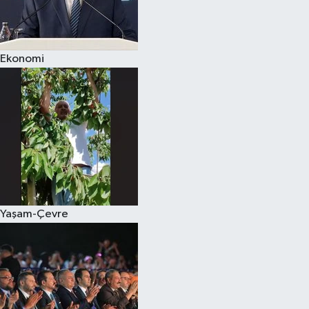
Spor
Ekonomi
Burç Yorumları
Çocuk
Eğitim
Hava Durumu
Kadın
Yaşam-Çevre
Kim kimdir?
Kültür Sanat
Sağlık