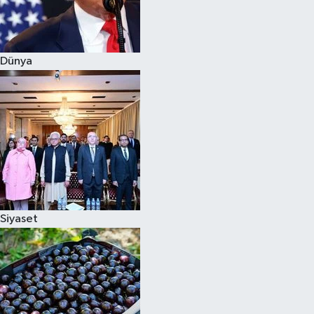
Siyaset
Dünya
Teknoloji
Televizyon
Yaşam-Çevre
Siyaset