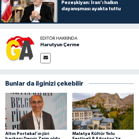
Pezeşkiyan: İran’ı halkın
dayanışması ayakta tuttu
EDITÖR HAKKINDA
Harutyun Çerme
Bunlar da ilginizi çekebilir
Altın Portakal’ın jüri
Malatya Kültür Yolu
başkanı Derviş Zaim oldu
Festivali 8 Ağustos'ta