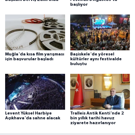
başlıyor
Muğla'da kısa film yarışması
Başiskele'de yöresel
için başvurular başladı
kültürler aynı festivalde
buluştu
Levent Yüksel Harbiye
Tralleis Antik Kenti'nde 2
Açıkhava'da sahne alacak
bin yıllık tarihi havuz
ziyarete hazırlanıyor