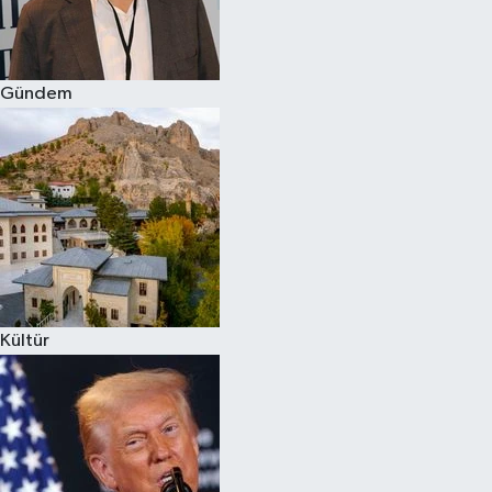
Spor
Gündem
Burç Yorumları
Çocuk
Eğitim
Hava Durumu
Kadın
Kültür
Kim kimdir?
Kültür Sanat
Sağlık