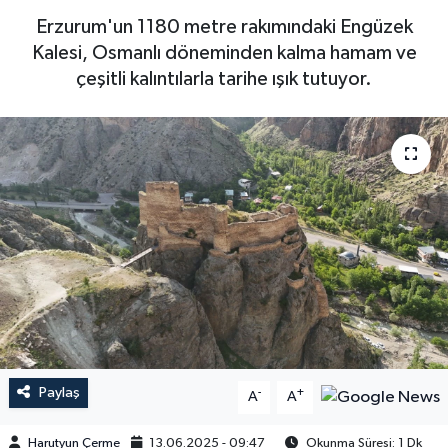
Erzurum'un 1180 metre rakımındaki Engüzek
Kalesi, Osmanlı döneminden kalma hamam ve
çeşitli kalıntılarla tarihe ışık tutuyor.
Paylaş
-
+
A
A
Harutyun Çerme
13.06.2025 - 09:47
Okunma Süresi: 1 Dk