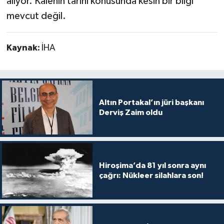
alıyor. Kalenin tarihi konusunda kesin bir bilgi
mevcut değil.
Kaynak:
İHA
Altın Portakal’ın jüri başkanı
Derviş Zaim oldu
Hiroşima’da 81 yıl sonra aynı
çağrı: Nükleer silahlara son!