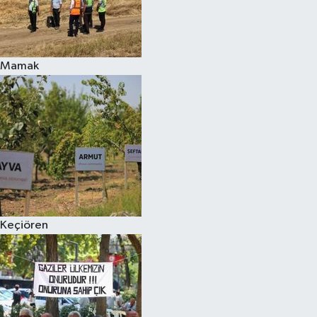
Mamak
Keçiören