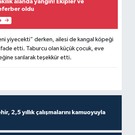
ilik alanda yangın! Ekipler ve
eferber oldu
e
ni yiyecekti” derken, ailesi de kangal köpeği
 ifade etti. Taburcu olan küçük çocuk, eve
ine sarılarak teşekkür etti.
ir, 2,5 yıllık çalışmalarını kamuoyuyla