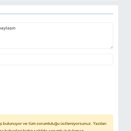
ş bulunuyor ve tüm sorumluluğu üstleniyorsunuz. Yazılan
 haberleri hiçbir şekilde sorumlu tutulamaz.