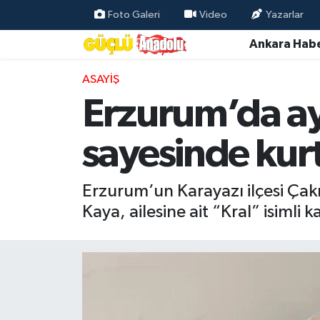
Foto Galeri
Video
Yazarlar
Ankara Habe
Özel Haber
ASAYIŞ
Ankara Haberleri
Erzurum’da ayı
Resmi İlanlar
sayesinde kur
Ekonomi
Erzurum’un Karayazı ilçesi Çak
Gündem
Kaya, ailesine ait “Kral” isimli
Asayiş
Dünya
Magazin