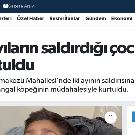
Gazete Arşivi
rleri
Özel Haber
Resmi İlanlar
Gündem
Ekonomi
ların saldırdığı ço
tuldu
maközü Mahallesi’nde iki ayının saldırısın
 kangal köpeğinin müdahalesiyle kurtuldu.