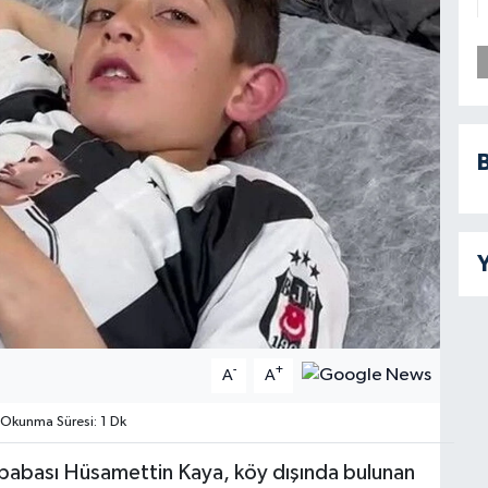
B
Y
-
+
A
A
Okunma Süresi: 1 Dk
 babası Hüsamettin Kaya, köy dışında bulunan