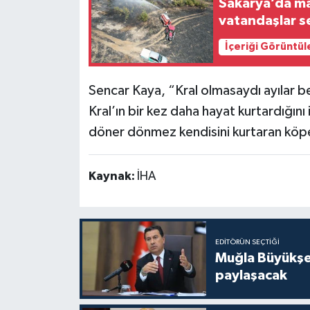
Sakarya’da mak
vatandaşlar s
İçeriği Görüntül
Sencar Kaya, “Kral olmasaydı ayılar be
Kral’ın bir kez daha hayat kurtardığını
döner dönmez kendisini kurtaran köpeğ
Kaynak:
İHA
EDITÖRÜN SEÇTIĞI
Muğla Büyükşeh
paylaşacak