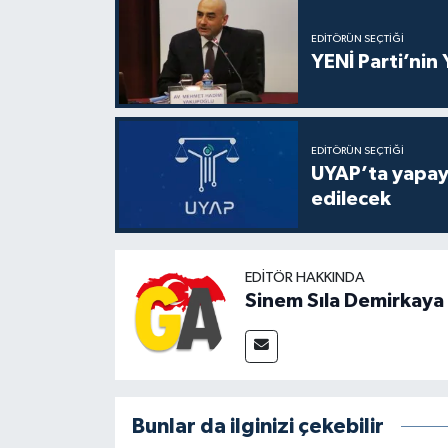
EDITÖRÜN SEÇTIĞI
YENİ Parti’nin
EDITÖRÜN SEÇTIĞI
UYAP’ta yapay 
edilecek
EDITÖR HAKKINDA
Sinem Sıla Demirkaya
Bunlar da ilginizi çekebilir