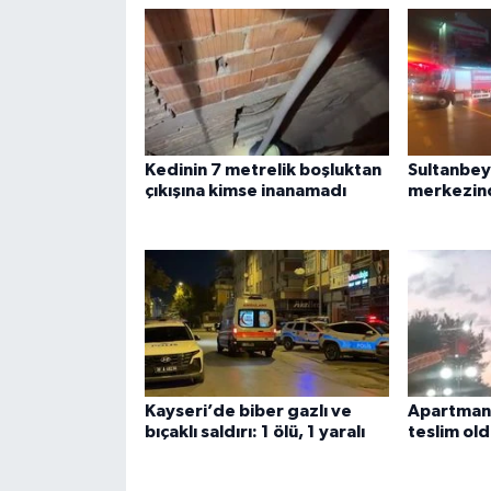
Kedinin 7 metrelik boşluktan
Sultanbeyl
çıkışına kimse inanamadı
merkezind
Kayseri’de biber gazlı ve
Apartman 
bıçaklı saldırı: 1 ölü, 1 yaralı
teslim ol