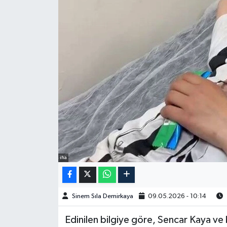
Spor
Burç Yorumları
Çocuk
Eğitim
Hava Durumu
Kadın
iha
Kim kimdir?
Sinem Sıla Demirkaya
09.05.2026 - 10:14
Kültür Sanat
Edinilen bilgiye göre, Sencar Kaya ve
Sağlık