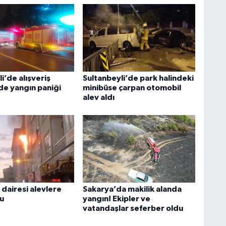
i’de alışveriş
Sultanbeyli’de park halindeki
e yangın paniği
minibüse çarpan otomobil
alev aldı
dairesi alevlere
Sakarya’da makilik alanda
du
yangın! Ekipler ve
vatandaşlar seferber oldu