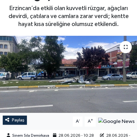
Erzincan’da etkili olan kuvvetli rüzgar, ağaçları
devirdi, çatılara ve camlara zarar verdi; kentte
hayat kısa süreliğine olumsuz etkilendi.
Paylaş
-
+
A
A
Sinem Sıla Demirkaya
28.06.2026 - 10:28
28.06.2026 -