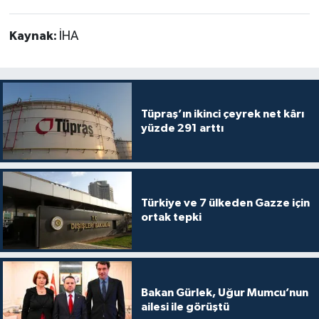
Kaynak:
İHA
Tüpraş’ın ikinci çeyrek net kârı
yüzde 291 arttı
Türkiye ve 7 ülkeden Gazze için
ortak tepki
Bakan Gürlek, Uğur Mumcu’nun
ailesi ile görüştü