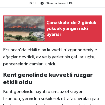
10:31
Okunma Süresi: 1 Dk
Çanakkale'de 2 günlük
yüksek yangın riski
uyarısı
Erzincan'da etkili olan kuvvetli rüzgar nedeniyle
ağaçlar devrildi, ev ve iş yerlerinin çatıları uçtu,
pencerelerin camları kırıldı.
Kent genelinde kuvvetli rüzgar
etkili oldu
Kent genelinde hayatı olumsuz etkileyen
fırtınada, yerinden sökülerek etrafa savrulan çatı