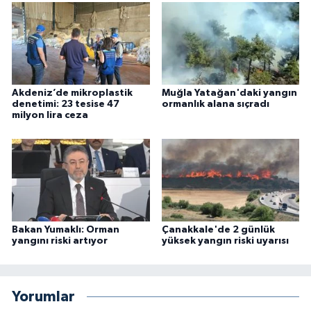
Akdeniz’de mikroplastik
Muğla Yatağan'daki yangın
denetimi: 23 tesise 47
ormanlık alana sıçradı
milyon lira ceza
Bakan Yumaklı: Orman
Çanakkale'de 2 günlük
yangını riski artıyor
yüksek yangın riski uyarısı
Yorumlar