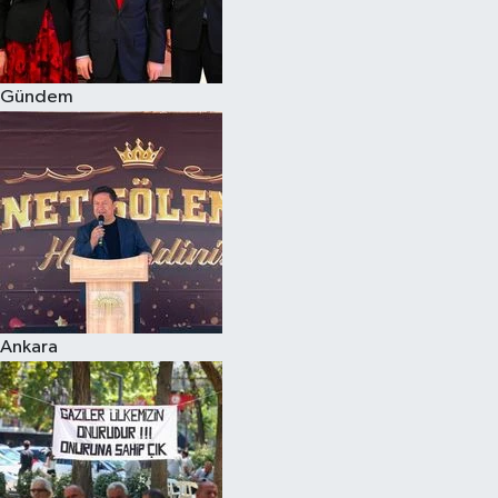
Siyaset
Gündem
Teknoloji
Televizyon
Yaşam-Çevre
Ankara