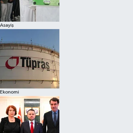
Spor
Asayiş
Burç Yorumları
Çocuk
Eğitim
Hava Durumu
Kadın
Ekonomi
Kim kimdir?
Kültür Sanat
Sağlık