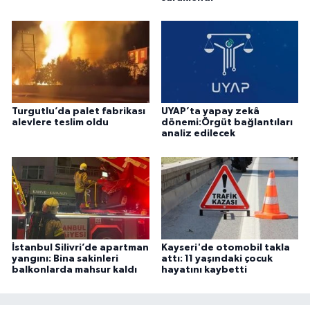
Turgutlu’da palet fabrikası
UYAP’ta yapay zekâ
alevlere teslim oldu
dönemi:Örgüt bağlantıları
analiz edilecek
İstanbul Silivri’de apartman
Kayseri'de otomobil takla
yangını: Bina sakinleri
attı: 11 yaşındaki çocuk
balkonlarda mahsur kaldı
hayatını kaybetti