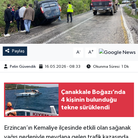
Paylaş
-
+
A
A
Pelin Güvendik
16.05.2026 - 08:33
Okunma Süresi: 1 Dk
Çanakkale Boğazı’nda
4 kişinin bulunduğu
tekne sürüklendi
Erzincan’ın Kemaliye ilçesinde etkili olan sağanak
yağış nedeniyle meydana gelen trafik kazasında