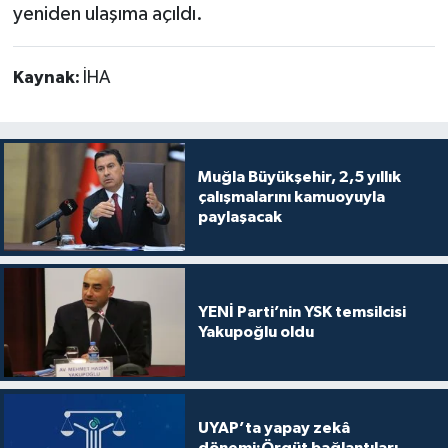
yeniden ulaşıma açıldı.
Kaynak:
İHA
Muğla Büyükşehir, 2,5 yıllık
çalışmalarını kamuoyuyla
paylaşacak
YENİ Parti’nin YSK temsilcisi
Yakupoğlu oldu
UYAP’ta yapay zekâ
dönemi:Örgüt bağlantıları