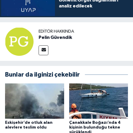
analiz edilecek
EDITÖR HAKKINDA
Pelin Güvendik
Bunlar da ilginizi çekebilir
Eskişehir’de otluk alan
Çanakkale Boğazı’nda 4
alevlere teslim oldu
kişinin bulunduğu tekne
sürüklendi