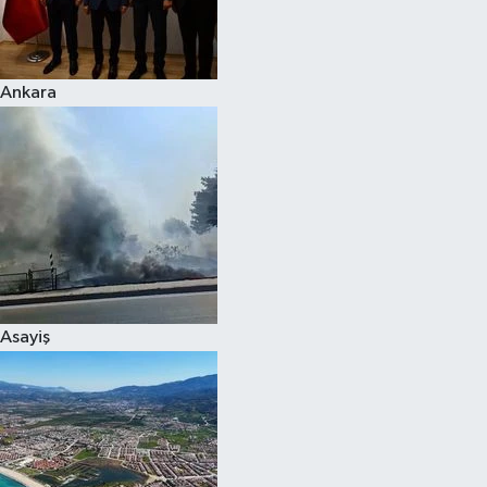
Spor
Ankara
Burç Yorumları
Çocuk
Eğitim
Hava Durumu
Kadın
Asayiş
Kim kimdir?
Kültür Sanat
Sağlık